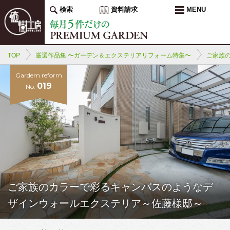
検索
資料請求
MENU
TOP
厳選作品集 〜ガーデン＆エクステリアリフォーム特集〜
ご家族
Gardem reform
019
No.
ご家族のカラーで彩るキャンバスのようなデ
ザインウォールエクステリア～佐藤様邸～