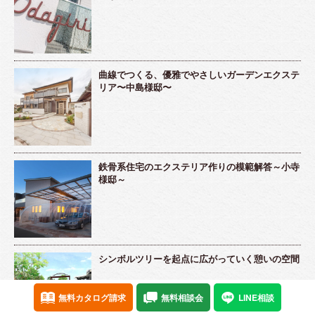
曲線でつくる、優雅でやさしいガーデンエクステ
リア〜中島様邸〜
鉄骨系住宅のエクステリア作りの模範解答～小寺
様邸～
シンボルツリーを起点に広がっていく憩いの空間
無料カタログ請求
無料相談会
LINE相談