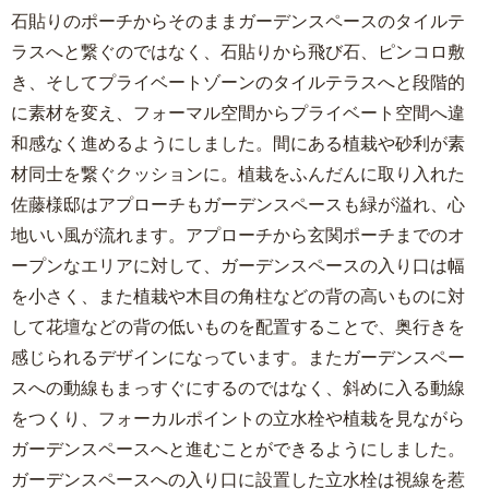
石貼りのポーチからそのままガーデンスペースのタイルテ
ラスへと繋ぐのではなく、石貼りから飛び石、ピンコロ敷
き、そしてプライベートゾーンのタイルテラスへと段階的
に素材を変え、フォーマル空間からプライベート空間へ違
和感なく進めるようにしました。間にある植栽や砂利が素
材同士を繋ぐクッションに。植栽をふんだんに取り入れた
佐藤様邸はアプローチもガーデンスペースも緑が溢れ、心
地いい風が流れます。アプローチから玄関ポーチまでのオ
ープンなエリアに対して、ガーデンスペースの入り口は幅
を小さく、また植栽や木目の角柱などの背の高いものに対
して花壇などの背の低いものを配置することで、奥行きを
感じられるデザインになっています。またガーデンスペー
スへの動線もまっすぐにするのではなく、斜めに入る動線
をつくり、フォーカルポイントの立水栓や植栽を見ながら
ガーデンスペースへと進むことができるようにしました。
ガーデンスペースへの入り口に設置した立水栓は視線を惹