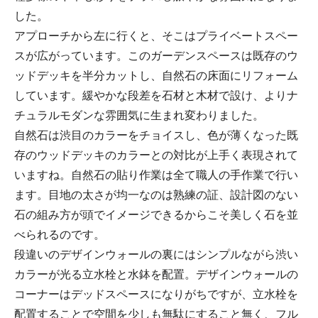
した。
アプローチから左に行くと、そこはプライベートスペー
スが広がっています。このガーデンスペースは既存のウ
ッドデッキを半分カットし、自然石の床面にリフォーム
しています。緩やかな段差を石材と木材で設け、よりナ
チュラルモダンな雰囲気に生まれ変わりました。
自然石は渋目のカラーをチョイスし、色が薄くなった既
存のウッドデッキのカラーとの対比が上手く表現されて
いますね。自然石の貼り作業は全て職人の手作業で行い
ます。目地の太さが均一なのは熟練の証、設計図のない
石の組み方が頭でイメージできるからこそ美しく石を並
べられるのです。
段違いのデザインウォールの裏にはシンプルながら渋い
カラーが光る立水栓と水鉢を配置。デザインウォールの
コーナーはデッドスペースになりがちですが、立水栓を
配置することで空間を少しも無駄にすること無く、フル