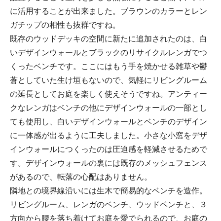
に活用することが出来ました。ブラウンのカラーとレン
ガチップの相性も抜群ですね。
既存のウッドデッキの空間に新たに追加されたのは、白
いデザインウォールとブラックのリサイクルレンガでつ
くったベンチです。ここにはもう手を焼かせる雑草や鬱
蒼としていた生け垣もないので、気軽にリビングルーム
の延長としてお庭を楽しく使えそうですね。アンティー
クなレンガはベンチの他にデザインウォールの一部とし
ても使用し、白いデザインウォールとベンチのデザイン
に一体感が出るように工夫しました。小さな小窓をデザ
インウォールにつくったのは圧迫感を軽減させるためで
す。デザインウォールの裏には既存のメッシュフェンス
があるので、転落の心配はありません。
隣地との境界線沿いには生木で簡易的なベンチを造作。
リビングルーム、レンガのベンチ、ウッドベンチと、３
方向から腰を落ち着けてお庭を愛でられるので、お庭の