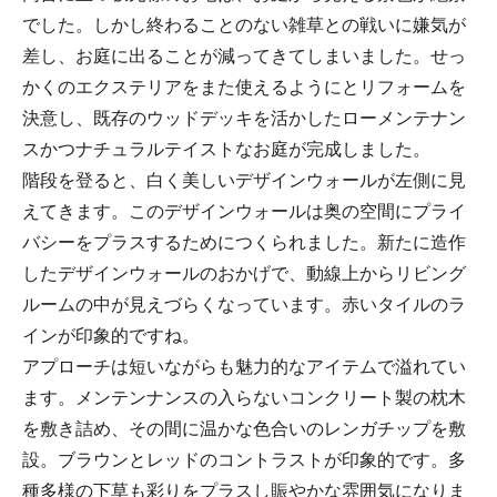
でした。しかし終わることのない雑草との戦いに嫌気が
差し、お庭に出ることが減ってきてしまいました。せっ
かくのエクステリアをまた使えるようにとリフォームを
決意し、既存のウッドデッキを活かしたローメンテナン
スかつナチュラルテイストなお庭が完成しました。
階段を登ると、白く美しいデザインウォールが左側に見
えてきます。このデザインウォールは奥の空間にプライ
バシーをプラスするためにつくられました。新たに造作
したデザインウォールのおかげで、動線上からリビング
ルームの中が見えづらくなっています。赤いタイルのラ
インが印象的ですね。
アプローチは短いながらも魅力的なアイテムで溢れてい
ます。メンテンナンスの入らないコンクリート製の枕木
を敷き詰め、その間に温かな色合いのレンガチップを敷
設。ブラウンとレッドのコントラストが印象的です。多
種多様の下草も彩りをプラスし賑やかな雰囲気になりま