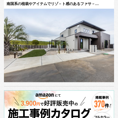
南国系の植栽やアイテムでリゾ－ト感のあるファサ－…