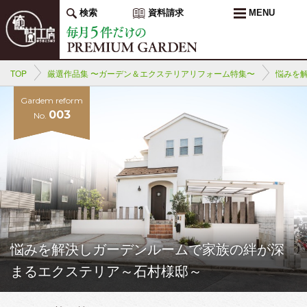
検索
資料請求
MENU
TOP
厳選作品集 〜ガーデン＆エクステリアリフォーム特集〜
悩みを
Gardem reform
003
No.
悩みを解決しガーデンルームで家族の絆が深
まるエクステリア～石村様邸～