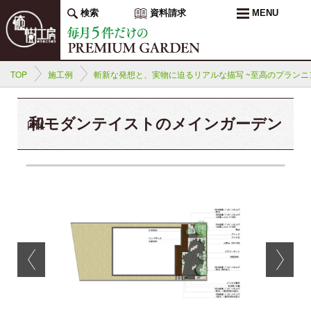
検索
資料請求
MENU
TOP
施工例
斬新な発想と、実物に迫るリアルな描写 ~至高のプランニ
和モダンテイストのメインガーデン