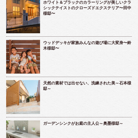
ホワイト＆ブラックのカラーリングが美しいクラ
シックテイストのクローズドエクステリア〜田中
様邸〜
ウッドデッキが家族みんなの遊び場に大変身〜鈴
木様邸〜
天然の素材では出せない、洗練された美～石本様
邸～
ガーデンシンクがお庭の主人公～奥墨様邸～