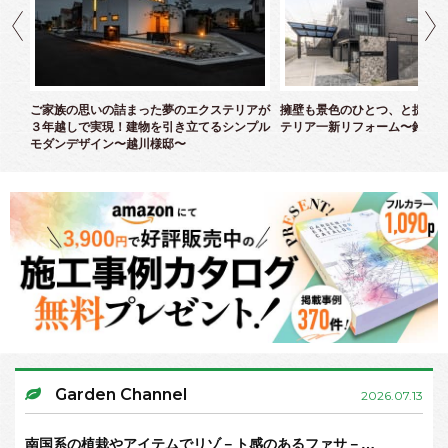
クス
ご家族の思いの詰まった夢のエクステリアが
擁壁も景色のひとつ、と捉えた
３年越しで実現！建物を引き立てるシンプル
テリア一新リフォーム〜鈴木様
モダンデザイン〜越川様邸〜
Garden Channel
2026.07.13
南国系の植栽やアイテムでリゾ－ト感のあるファサ－…