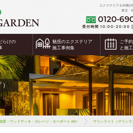
エクステリア＆外構(
東京・
0120-69
受付時間 10:00-20:00
だらけの
魅惑の
エクステリア
ご予
事
施工事例集
と施
プ）
物置・ウッドデッキ・ガレージ・カーポート etc~
マリンライト（マリンラ