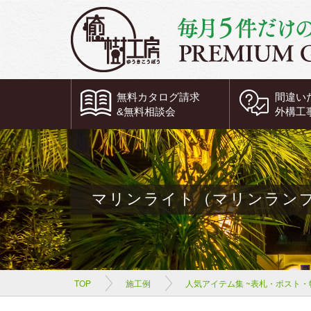
無料
カタログ請求
間違い
&
無料
相談会
外構工
マリンライト（マリンラン
TOP
施工例
人気アイテム集 ~表札・ポスト・