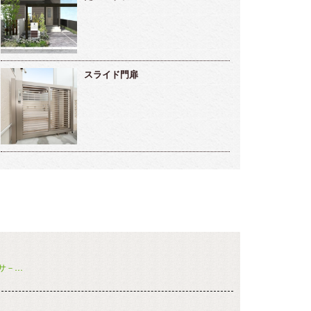
スライド門扉
サ－…