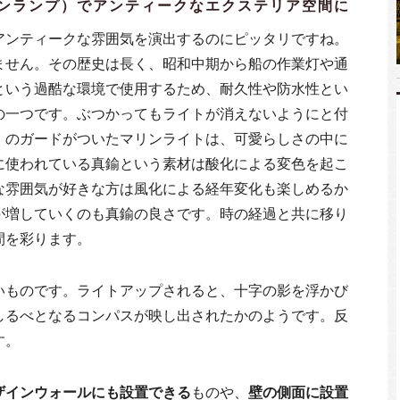
ンランプ）でアンティークなエクステリア空間に
アンティークな雰囲気を演出するのにピッタリですね。
ません。その歴史は長く、昭和中期から船の作業灯や通
という過酷な環境で使用するため、耐久性や防水性とい
の一つです。ぶつかってもライトが消えないようにと付
）のガードがついたマリンライトは、可愛らしさの中に
に使われている真鍮という素材は酸化による変色を起こ
な雰囲気が好きな方は風化による経年変化も楽しめるか
が増していくのも真鍮の良さです。時の経過と共に移り
間を彩ります。
いものです。ライトアップされると、十字の影を浮かび
しるべとなるコンパスが映し出されたかのようです。反
す。
ザインウォールにも設置できる
ものや、
壁の側面に設置