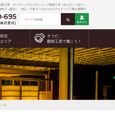
外溝)工事・ガーデニングのプロショップ癒樹工房（ゆうきこうぼう）。
神奈川（横浜）・埼玉・千葉でこだわりのエクステリア工事を展開中。
0-695
 [毎日受付]
約状況
そうだ、
工エリア
癒樹工房で
働こう！
ンプ）