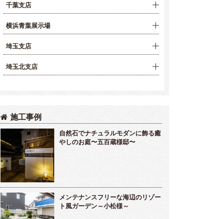
千葉支店
横浜青葉展示場
埼玉支店
埼玉北支店
施工事例
自然石でナチュラルモダンに飾る癒
やしのお庭〜五百蔵様邸〜
メンテナンスフリーな海辺のリゾー
ト風ガーデン～小松様～