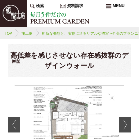
検索
資料請求
MENU
TOP
施工例
斬新な発想と、実物に迫るリアルな描写 ~至高のプランニ
高低差を感じさせない存在感抜群のデ
ザインウォール