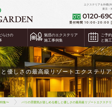
エクステリア＆外構(
東京・
0120-69
受付時間 10:00-20:00
だらけの
魅惑の
エクステリア
ご予
事
施工事例集
と施
しと優しさの最高級リゾートエクステリア
ム特集〜
バリの雰囲気が楽しめる癒しと優しさの最高級リゾートエクステリ