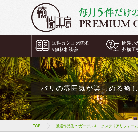
無料
カタログ請求
間違い
&
無料
相談会
外構工
バリの雰囲気が楽しめる癒
TOP
厳選作品集 〜ガーデン＆エクステリアリフォー