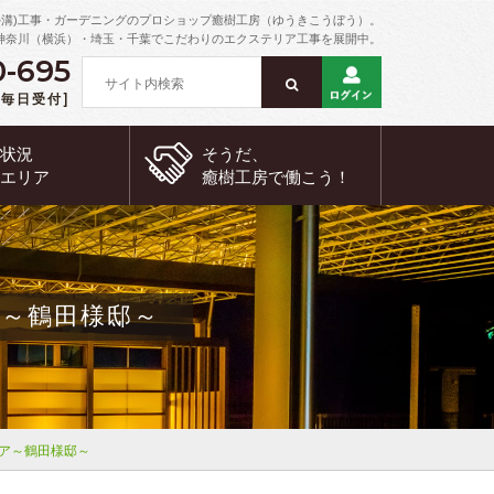
外溝)工事・ガーデニングのプロショップ癒樹工房（ゆうきこうぼう）。
神奈川（横浜）・埼玉・千葉でこだわりのエクステリア工事を展開中。
0-695
 [毎日受付]
約状況
そうだ、
工エリア
癒樹工房で
働こう！
～鶴田様邸～
ア～鶴田様邸～