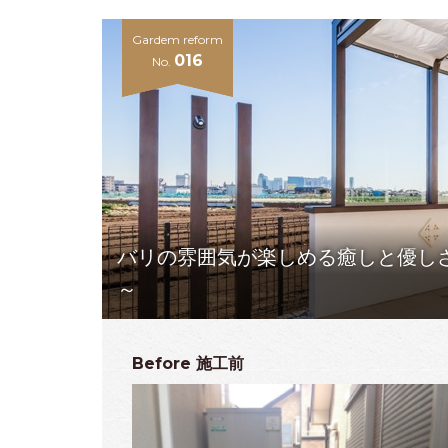
Gardem reform
016
No.
バリの雰囲気が楽しめる癒しと優し
～
Before
施工前