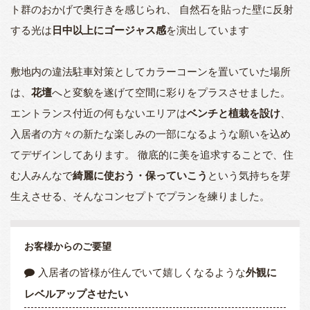
ト群のおかげで奥行きを感じられ、 自然石を貼った壁に反射
する光は
日中以上にゴージャス感
を演出しています
敷地内の違法駐車対策としてカラーコーンを置いていた場所
は、
花壇
へと変貌を遂げて空間に彩りをプラスさせました。
エントランス付近の何もないエリアは
ベンチと植栽を設け
、
入居者の方々の新たな楽しみの一部になるような願いを込め
てデザインしてあります。 徹底的に美を追求することで、住
む人みんなで
綺麗に使おう・保っていこう
という気持ちを芽
生えさせる、そんなコンセプトでプランを練りました。
お客様からのご要望
入居者の皆様が住んでいて嬉しくなるような
外観に
レベルアップさせたい