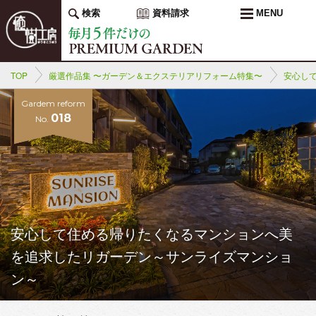
検索
資料請求
MENU
TOP
厳選作品集 〜ガーデン＆エクステリアリフォーム特集〜
安心し
Gardem reform
018
No.
安心して住める帰りたくなるマンションへ美
を追求したリガーデン～サンライズマンショ
ン～