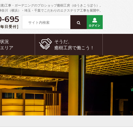
外溝)工事・ガーデニングのプロショップ癒樹工房（ゆうきこうぼう）。
神奈川（横浜）・埼玉・千葉でこだわりのエクステリア工事を展開中。
0-695
 [毎日受付]
約状況
そうだ、
工エリア
癒樹工房で
働こう！