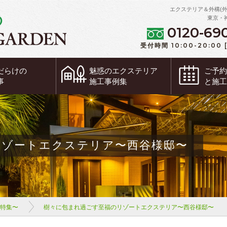
エクステリア＆外構(
東京・
0120-69
受付時間 10:00-20:00
だらけの
魅惑の
エクステリア
ご予
事
施工事例集
と施
リゾートエクステリア〜西谷様邸〜
ム特集〜
樹々に包まれ過ごす至福のリゾートエクステリア〜西谷様邸〜