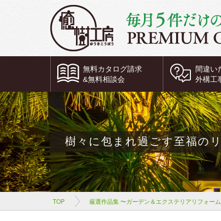
無料
カタログ請求
間違い
&
無料
相談会
外構工
樹々に包まれ過ごす至福の
TOP
厳選作品集 〜ガーデン＆エクステリアリフォー