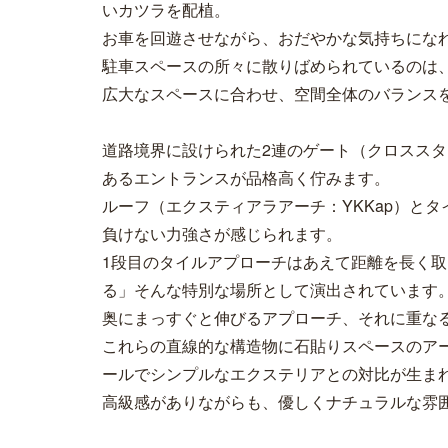
いカツラを配植。
お車を回遊させながら、おだやかな気持ちにな
駐車スペースの所々に散りばめられているのは
広大なスペースに合わせ、空間全体のバランス
道路境界に設けられた2連のゲート（クロスス
あるエントランスが品格高く佇みます。
ルーフ（エクスティアラアーチ：YKKap）と
負けない力強さが感じられます。
1段目のタイルアプローチはあえて距離を長く
る」そんな特別な場所として演出されています
奥にまっすぐと伸びるアプローチ、それに重な
これらの直線的な構造物に石貼りスペースのア
ールでシンプルなエクステリアとの対比が生ま
高級感がありながらも、優しくナチュラルな雰