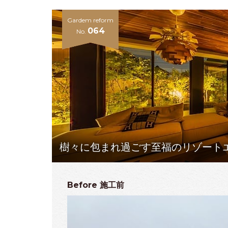
Gardem reform
064
No.
樹々に包まれ過ごす至福のリゾート
Before
施工前