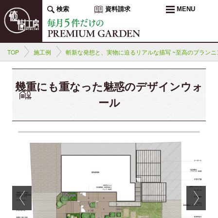
検索
資料請求
MENU
TOP
施工例
斬新な発想と、実物に迫るリアルな描写 ~至高のプランニ
幾重にも重なった魅惑のデザインウォ
ール