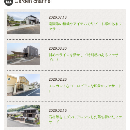
Garden channel
2026.07.13
南国系の植栽やアイテムでリゾ－ト感のあるフ
ァサ－…
2026.03.30
斜めのラインを活かして特別感のあるファサ－
ドに！
2026.02.26
エレガントなヨ－ロピアンな印象のファサ－ド
に！
2026.02.16
石材等をモダンにアレンジした落ち着いたファ
サ－ド！