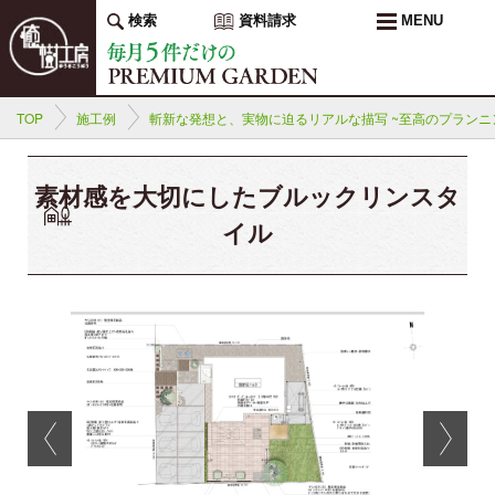
検索
資料請求
MENU
TOP
施工例
斬新な発想と、実物に迫るリアルな描写 ~至高のプランニ
素材感を大切にしたブルックリンスタ
イル