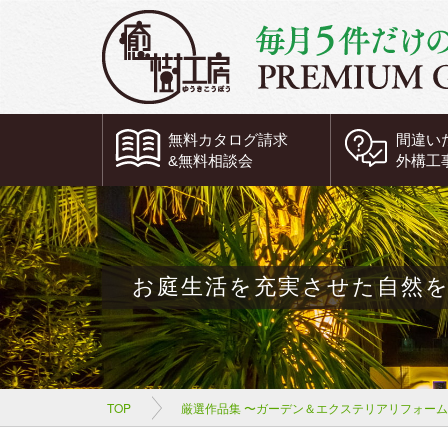
無料
カタログ請求
間違い
&
無料
相談会
外構工
お庭生活を充実させた自然
TOP
厳選作品集 〜ガーデン＆エクステリアリフォー