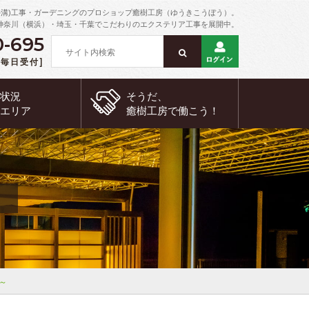
外溝)工事・ガーデニングのプロショップ癒樹工房（ゆうきこうぼう）。
神奈川（横浜）・埼玉・千葉でこだわりのエクステリア工事を展開中。
0-695
 [毎日受付]
約状況
そうだ、
工エリア
癒樹工房で
働こう！
～