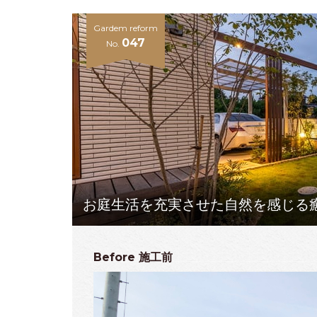
Gardem reform
047
No.
お庭生活を充実させた自然を感じる
Before
施工前