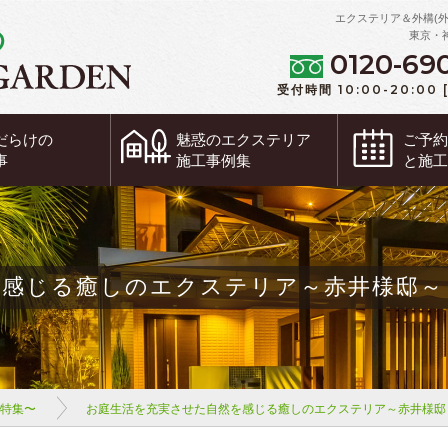
エクステリア＆外構(
東京・
0120-69
受付時間 10:00-20:00
だらけの
魅惑の
エクステリア
ご予
事
施工事例集
と施
を感じる癒しのエクステリア～赤井様邸～
ム特集〜
お庭生活を充実させた自然を感じる癒しのエクステリア～赤井様邸