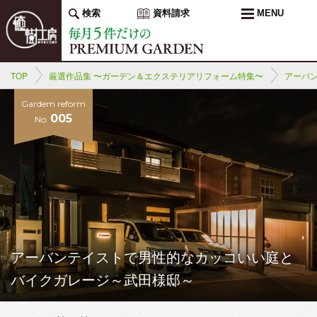
検索
資料請求
MENU
TOP
厳選作品集 〜ガーデン＆エクステリアリフォーム特集〜
アーバ
Gardem reform
005
No.
アーバンテイストで男性的なカッコいい庭と
バイクガレージ～武田様邸～