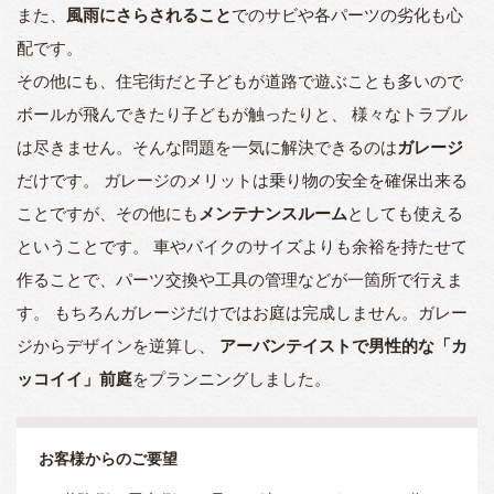
また、
風雨にさらされること
でのサビや各パーツの劣化も心
配です。
その他にも、住宅街だと子どもが道路で遊ぶことも多いので
ボールが飛んできたり子どもが触ったりと、 様々なトラブル
は尽きません。そんな問題を一気に解決できるのは
ガレージ
だけです。 ガレージのメリットは乗り物の安全を確保出来る
ことですが、その他にも
メンテナンスルーム
としても使える
ということです。 車やバイクのサイズよりも余裕を持たせて
作ることで、パーツ交換や工具の管理などが一箇所で行えま
す。 もちろんガレージだけではお庭は完成しません。ガレー
ジからデザインを逆算し、
アーバンテイストで男性的な「カ
ッコイイ」前庭
をプランニングしました。
お客様からのご要望