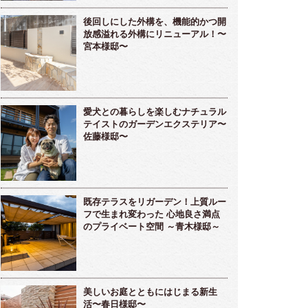
後回しにした外構を、機能的かつ開
放感溢れる外構にリニューアル！〜
宮本様邸〜
愛犬との暮らしを楽しむナチュラル
テイストのガーデンエクステリア〜
佐藤様邸〜
既存テラスをリガーデン！上質ルー
フで生まれ変わった 心地良さ満点
のプライベート空間 ～青木様邸～
美しいお庭とともにはじまる新生
活〜春日様邸〜