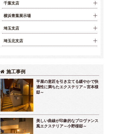
千葉支店
横浜青葉展示場
埼玉支店
埼玉北支店
施工事例
平屋の意匠を引き立てる緩やかで快
適性に満ちたエクステリア～宮本様
邸～
美しい曲線が印象的なプロヴァンス
風エクステリア～小野様邸～