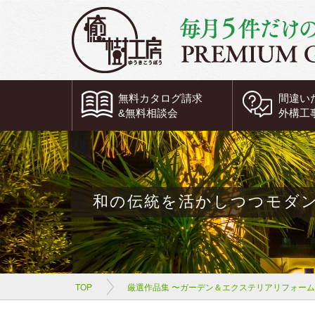
無料
カタログ請求
間違い
&
無料
相談会
外構工
和の伝統を活かしつつモダ
TOP
厳選作品集 〜ガーデン＆エクステリアリフォー