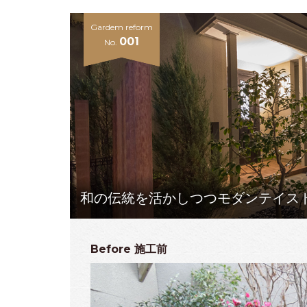
Gardem reform
001
No.
和の伝統を活かしつつモダンテイス
Before
施工前