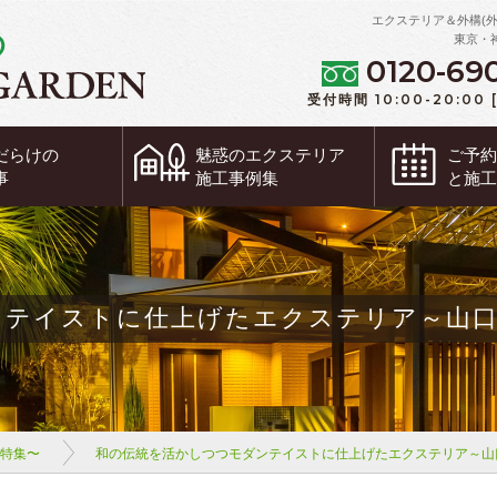
エクステリア＆外構(
東京・
0120-69
受付時間 10:00-20:00
だらけの
魅惑の
エクステリア
ご予
事
施工事例集
と施
ンテイストに仕上げたエクステリア～山
ム特集〜
和の伝統を活かしつつモダンテイストに仕上げたエクステリア～山