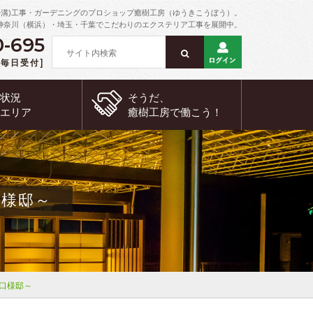
外溝)工事・ガーデニングのプロショップ癒樹工房（ゆうきこうぼう）。
神奈川（横浜）・埼玉・千葉でこだわりのエクステリア工事を展開中。
0-695
 [毎日受付]
約状況
そうだ、
工エリア
癒樹工房で
働こう！
口様邸～
口様邸～