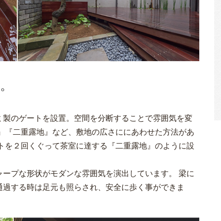
。
ミ製のゲートを設置。空間を分断することで雰囲気を変
地』『二重露地』など、敷地の広さににあわせた方法があ
ートを２回くぐって茶室に達する『二重露地』のように設
ャープな形状がモダンな雰囲気を演出しています。 梁に
通過する時は足元も照らされ、安全に歩く事ができま