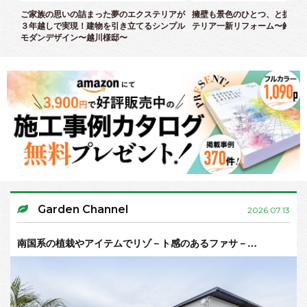
クス
ご家族の思いの詰まった夢のエクステリアが
擁壁も景色のひとつ、と捉えた
３年越しで実現！建物を引き立てるシンプル
テリア一新リフォーム〜鈴木様
モダンデザイン〜越川様邸〜
Garden Channel
2026.07.13
南国系の植栽やアイテムでリゾ－ト感のあるファサ－…