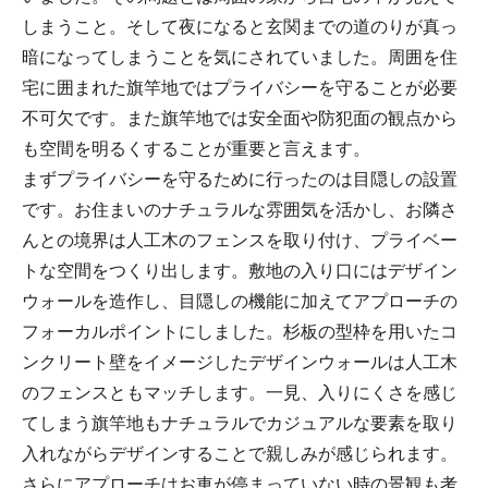
しまうこと。そして夜になると玄関までの道のりが真っ
暗になってしまうことを気にされていました。周囲を住
宅に囲まれた旗竿地ではプライバシーを守ることが必要
不可欠です。また旗竿地では安全面や防犯面の観点から
も空間を明るくすることが重要と言えます。
まずプライバシーを守るために行ったのは目隠しの設置
です。お住まいのナチュラルな雰囲気を活かし、お隣さ
んとの境界は人工木のフェンスを取り付け、プライベー
トな空間をつくり出します。敷地の入り口にはデザイン
ウォールを造作し、目隠しの機能に加えてアプローチの
フォーカルポイントにしました。杉板の型枠を用いたコ
ンクリート壁をイメージしたデザインウォールは人工木
のフェンスともマッチします。一見、入りにくさを感じ
てしまう旗竿地もナチュラルでカジュアルな要素を取り
入れながらデザインすることで親しみが感じられます。
さらにアプローチはお車が停まっていない時の景観も考