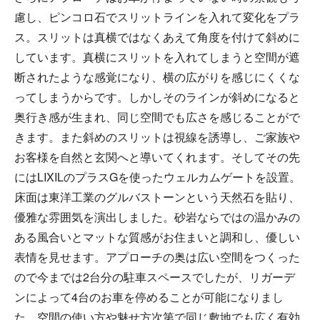
慮し、ピンコロ石でスリットラインを入れて変化をプラ
ス。スリットは真横ではなくあえて角度を付けて斜めに
しています。真横にスリットを入れてしまうと空間が遮
断されたような感覚になり、横の広がりを感じにくくな
ってしまうからです。しかしそのラインが斜めになると
奥行き感が生まれ、同じ空間でも広さを感じることがで
きます。また斜めのスリットは視線を誘導し、ご家族や
お客様を自然と玄関へと導いてくれます。そしてその先
にはLIXILのプラスGを使ったウェルカムゲートを設置。
床面は東洋工業のグルバストーンという天然石を貼り、
優雅な雰囲気を演出しました。砂岩ならではの温かみの
ある風合いとマットな質感がお住まいと調和し、優しい
表情を見せます。アプローチの奥は広い空間をつくった
ので今までは2台分の駐車スペースでしたが、リガーデ
ンによって4台のお車を停めることが可能になりまし
た。空間の使い方や魅せ方次第で同じ敷地でも広く有効