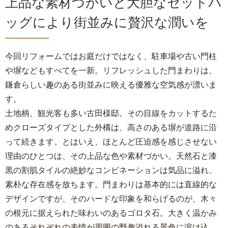
上品な素材づかいと大胆なセットバ
ッグにより街並みに贅沢な潤いを
今回リフォームではお庭だけではなく、駐車場や古い門柱
や塀などもすべてを一新。リフレッシュした門まわりは、
鎌倉らしい趣のある街並みに映える優雅な空気感が漂いま
す。
土地柄、観光客も多い古田様邸。その目線をカットするた
めクローズタイプとした外構は、高さのある塀が道路に沿
って続きます。とはいえ、ほとんど圧迫感を感じさせない
理由のひとつは、その上品な色や素材づかい。天然石と漆
黒の割肌タイルの絶妙なコンビネーションは気品に溢れ、
素朴な存在感を放ちます。門まわりは基本的には直線的な
デザインですが、そのハードな印象を和らげるのが、木々
の根元に据えられた味わいのあるゴロタ石。大きく温かみ
のあるそれぞれの表情が周囲の野趣溢れる景色に溶け込