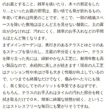
のお庭とすること。雑草を抜いたり、木々の剪定をした
り…といったお庭の管理は、若い頃でも骨が折れるもの。
年老いて来れば尚更のことです。そこで、一部の植栽スペ
ースを除いた敷地はほとんど土を見せない舗装に。土の露
出が少なければ、汚れにくく、雑草のお手入れなどの手間
もほとんど無くなります。
まずメインガーデンは、奥行きのあるテラスとゆとりのあ
るステップを張り出し、主庭の半分近くをカバー。テラス
を降り立った先には、緑鮮やかな人工芝に。耐用年数も高
い製品なので、永続的に美しさが続きます！現在の人工芝
はクッション性や水はけ等も大きく性能が向上しているの
で、いつまでも綺麗なだけでなく、傷みやへたりにも強
く、長く安心してそのメリットを享受できるはずです。
もちろん、テラスのお手入れはタイルの汚れた部分を軽く
拭き取るだけでＯＫ。簡単に綺麗な状態が続く、というこ
とはストレスフリーな毎日にも繋がりそうですね。