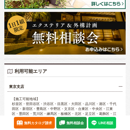
利用可能エリア
東京支店
【施工可能地域】
杉並区・世田谷区・渋谷区・目黒区・大田区・品川区・港区・千代
田区・新宿区・豊島区・中野区・文京区・台東区・中央区・江東
区・墨田区・荒川区・練馬区・板橋区・北区・足立区・葛飾区・江
戸川区・西東京市・武蔵野市・三鷹市・東村山市・東大和市・清瀬
無料カタログ請求
無料相談会
LINE相談
市・東久留米市・武蔵村山市・調布市・小平市・小金井市・国分寺
市・国立市・府中市・稲城市・多摩市・日野市・立川市・昭島市・