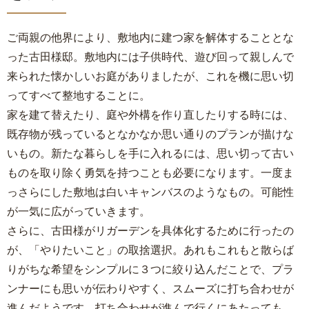
ご両親の他界により、敷地内に建つ家を解体することとな
った古田様邸。敷地内には子供時代、遊び回って親しんで
来られた懐かしいお庭がありましたが、これを機に思い切
ってすべて整地することに。
家を建て替えたり、庭や外構を作り直したりする時には、
既存物が残っているとなかなか思い通りのプランが描けな
いもの。新たな暮らしを手に入れるには、思い切って古い
ものを取り除く勇気を持つことも必要になります。一度ま
っさらにした敷地は白いキャンバスのようなもの。可能性
が一気に広がっていきます。
さらに、古田様がリガーデンを具体化するために行ったの
が、「やりたいこと」の取捨選択。あれもこれもと散らば
りがちな希望をシンプルに３つに絞り込んだことで、プラ
ンナーにも思いが伝わりやすく、スムーズに打ち合わせが
進んだようです。打ち合わせが進んで行くにあたっても、