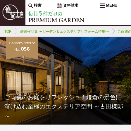
検索
資料請求
MENU
TOP
厳選作品集 〜ガーデン＆エクステリアリフォーム特集〜
ご両親
Gardem reform
056
No.
ご両親のお庭をリフレッシュ！鎌倉の景色に
溶け込む至極のエクステリア空間 ～古田様邸
～