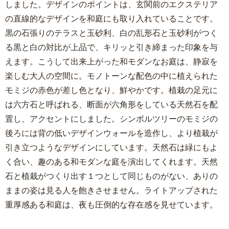
しました。デザインのポイントは、玄関前のエクステリア
の直線的なデザインを和庭にも取り入れていることです。
黒の石張りのテラスと玉砂利、白の乱形石と玉砂利がつく
る黒と白の対比が上品で、キリッと引き締まった印象を与
えます。こうして出来上がった和モダンなお庭は、静寂を
楽しむ大人の空間に。モノトーンな配色の中に植えられた
モミジの赤色が差し色となり、鮮やかです。植栽の足元に
は六方石と呼ばれる、断面が六角形をしている天然石を配
置し、アクセントにしました。シンボルツリーのモミジの
後ろには背の低いデザインウォールを造作し、より植栽が
引き立つようなデザインにしています。天然石は緑にもよ
く合い、趣のある和モダンな庭を演出してくれます。天然
石と植栽がつくり出す１つとして同じものがない、ありの
ままの姿は見る人を飽きさせません。ライトアップされた
重厚感ある和庭は、夜も圧倒的な存在感を見せています。