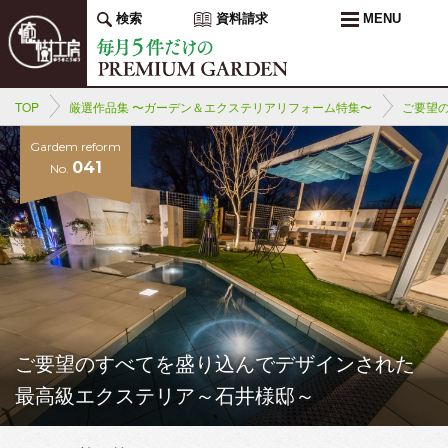
検索
資料請求
MENU
TOP
厳選作品集 〜ガーデン＆エクステリアリフォーム特集〜
ご要望
Gardem reform
041
No.
ご要望のすべてを盛り込んでデザインされた
最高級エクステリア～石井様邸～