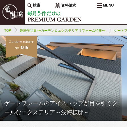
検索
資料請求
MENU
TOP
厳選作品集 〜ガーデン＆エクステリアリフォーム特集〜
ゲート
Gardem reform
015
No.
ゲートフレームのアイストップが目を引くク
ールなエクステリア～浅海様邸～