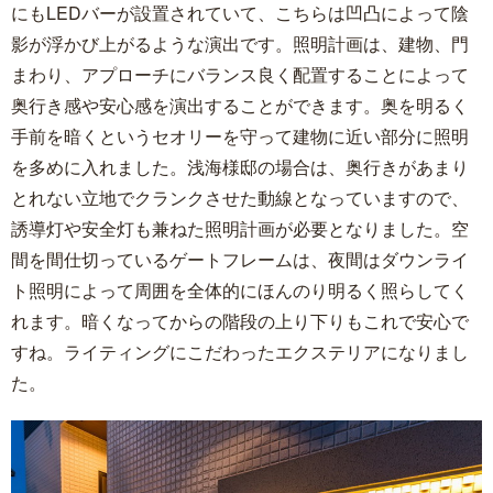
にもLEDバーが設置されていて、こちらは凹凸によって陰
影が浮かび上がるような演出です。照明計画は、建物、門
まわり、アプローチにバランス良く配置することによって
奥行き感や安心感を演出することができます。奥を明るく
手前を暗くというセオリーを守って建物に近い部分に照明
を多めに入れました。浅海様邸の場合は、奥行きがあまり
とれない立地でクランクさせた動線となっていますので、
誘導灯や安全灯も兼ねた照明計画が必要となりました。空
間を間仕切っているゲートフレームは、夜間はダウンライ
ト照明によって周囲を全体的にほんのり明るく照らしてく
れます。暗くなってからの階段の上り下りもこれで安心で
すね。ライティングにこだわったエクステリアになりまし
た。