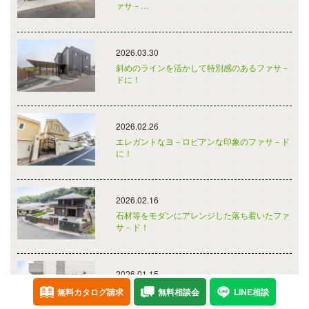
ァサ－…
2026.03.30
斜めのラインを活かして特別感のあるファサ－
ドに！
2026.02.26
エレガントなヨ－ロピアンな印象のファサ－ド
に！
2026.02.16
石材等をモダンにアレンジした落ち着いたファ
サ－ド！
2026.01.15
特別感のあるデザインウォ－ルをアクセント
無料カタログ請求
無料相談会
LINE相談
に！