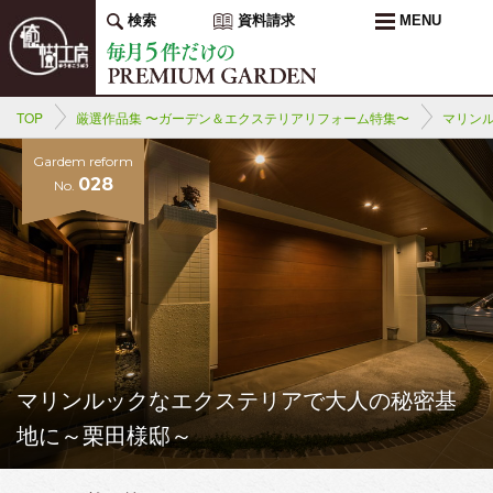
検索
資料請求
MENU
TOP
厳選作品集 〜ガーデン＆エクステリアリフォーム特集〜
マリン
Gardem reform
028
No.
マリンルックなエクステリアで大人の秘密基
地に～栗田様邸～