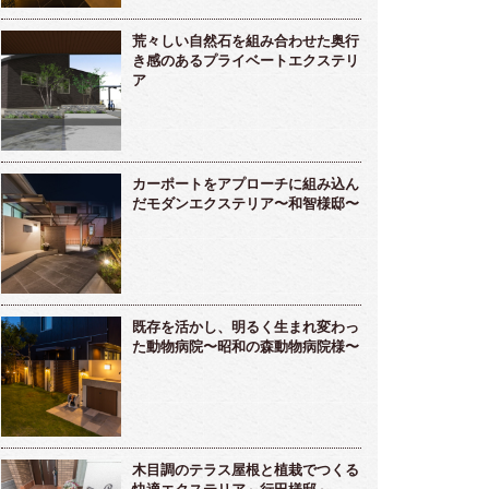
荒々しい自然石を組み合わせた奥行
き感のあるプライベートエクステリ
ア
カーポートをアプローチに組み込ん
だモダンエクステリア〜和智様邸〜
既存を活かし、明るく生まれ変わっ
た動物病院〜昭和の森動物病院様〜
木目調のテラス屋根と植栽でつくる
快適エクステリア～行田様邸～