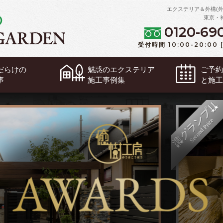
エクステリア＆外構(
東京・
0120-69
受付時間 10:00-20:00
だらけの
魅惑の
エクステリア
ご予
事
施工事例集
と施
準グランプリ
Second Prize