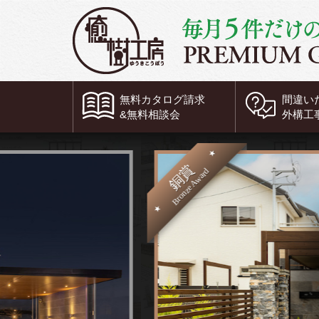
無料
カタログ請求
間違い
&
無料
相談会
外構工
銅賞
Bronze Award