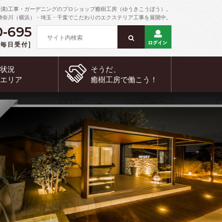
外溝)工事・ガーデニングのプロショップ癒樹工房（ゆうきこうぼう）。
神奈川（横浜）・埼玉・千葉でこだわりのエクステリア工事を展開中。
0-695
 [毎日受付]
約状況
そうだ、
工エリア
癒樹工房で
働こう！
銅賞
Bronze Aw