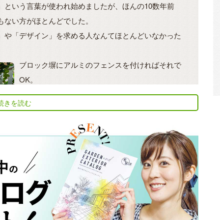
」という言葉が使われ始めましたが、ほんの10数年前
もない方がほとんどでした。
」や「デザイン」を求める人なんてほとんどいなかった
ブロック塀にアルミのフェンスを付ければそれで
OK。
家の外回りに注意を向けるのは一部の豪邸に住む
続きを読む
方くらいなものでした。
しかし、デザイン性の高い住宅が安価に建てられ
る時代になるにつれ、建物に合わせて家の外側も
ちゃんと作りたい、という人が徐々に増えてきま
した。
「ヘンな穴の空いたブロックなんて使いたくない
な「インテリア」という言葉の対義語として、「外」を