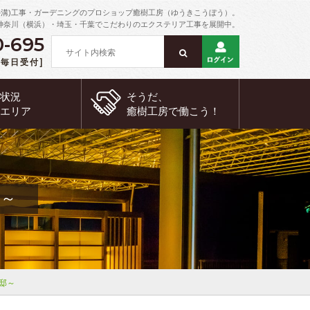
外溝)工事・ガーデニングのプロショップ癒樹工房（ゆうきこうぼう）。
神奈川（横浜）・埼玉・千葉でこだわりのエクステリア工事を展開中。
0-695
 [毎日受付]
約状況
そうだ、
工エリア
癒樹工房で
働こう！
邸～
邸～