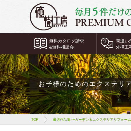
無料
カタログ請求
間違い
&
無料
相談会
外構工
お子様のためのエクステリ
TOP
厳選作品集 〜ガーデン＆エクステリアリフォー