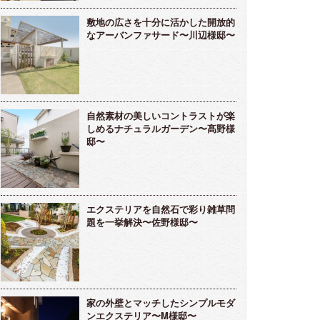
敷地の広さを十分に活かした開放的
なアーバンファサード〜川辺様邸〜
自然素材の美しいコントラストが楽
しめるナチュラルガーデン〜髙野様
邸〜
エクステリアを自然石で彩り雑草問
題を一挙解決〜佐野様邸〜
家の外壁とマッチしたシンプルモダ
ンエクステリア〜M様邸〜