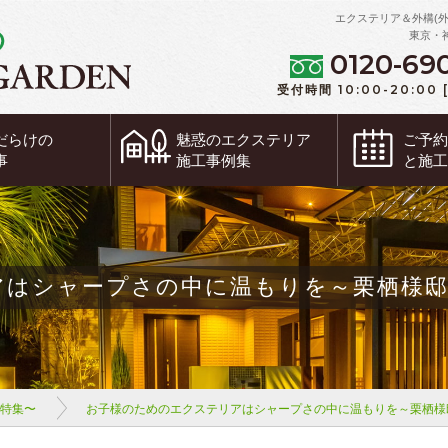
エクステリア＆外構(
東京・
0120-69
受付時間 10:00-20:00
だらけの
魅惑の
エクステリア
ご予
事
施工事例集
と施
アはシャープさの中に温もりを～栗栖様
ム特集〜
お子様のためのエクステリアはシャープさの中に温もりを～栗栖様