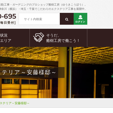
外溝)工事・ガーデニングのプロショップ癒樹工房（ゆうきこうぼう）。
神奈川（横浜）・埼玉・千葉でこだわりのエクステリア工事を展開中。
0-695
 [毎日受付]
約状況
そうだ、
工エリア
癒樹工房で
働こう！
ステリア～安藤様邸～
ステリア～安藤様邸～