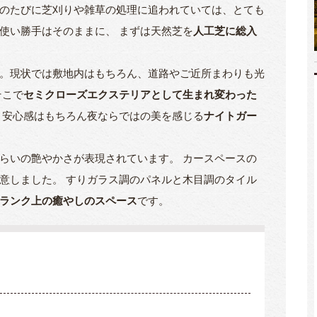
のたびに芝刈りや雑草の処理に追われていては、とても
使い勝手はそのままに、 まずは天然芝を
人工芝に総入
。現状では敷地内はもちろん、道路やご近所まわりも光
そこで
セミクローズエクステリアとして生まれ変わった
 安心感はもちろん夜ならではの美を感じる
ナイトガー
らいの艶やかさが表現されています。 カースペースの
意しました。 すりガラス調のパネルと木目調のタイル
ランク上の癒やしのスペース
です。
。