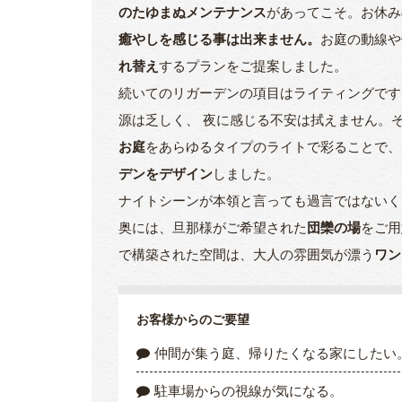
のたゆまぬメンテナンス
があってこそ。お休み
癒やしを感じる事は出来ません。
お庭の動線や
れ替え
するプランをご提案しました。
続いてのリガーデンの項目はライティングです
源は乏しく、 夜に感じる不安は拭えません。
お庭
をあらゆるタイプのライトで彩ることで、
デンをデザイン
しました。
ナイトシーンが本領と言っても過言ではないく
奥には、旦那様がご希望された
団欒の場
をご用
で構築された空間は、大人の雰囲気が漂う
ワン
お客様からのご要望
仲間が集う庭、帰りたくなる家にしたい
駐車場からの視線が気になる。