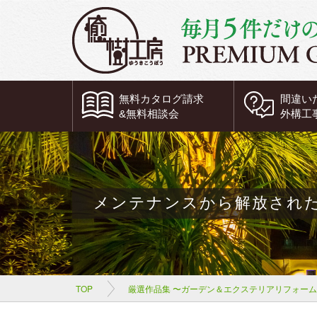
無料
カタログ請求
間違い
&
無料
相談会
外構工
メンテナンスから解放され
TOP
厳選作品集 〜ガーデン＆エクステリアリフォー