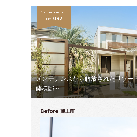
Gardem reform
032
No.
メンテナンスから解放されたリゾー
藤様邸～
Before
施工前