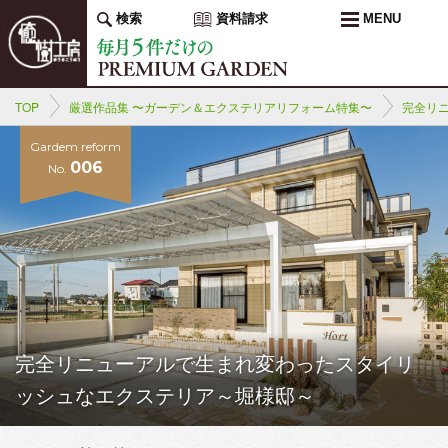
検索
資料請求
MENU
TOP
厳選作品集 〜ガーデン＆エクステリアリフォーム特集〜
完全リ
Gardem reform
006
No.
完全リニューアルで生まれ変わったスタイリ
ッシュなエクステリア～堀様邸～