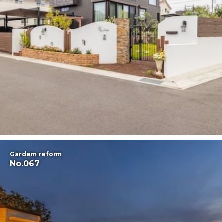
Gardem reform
No.067