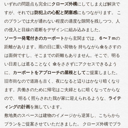
いずれの問題点も完全に
クローズ外構
にしてしまえば解決で
すが、それでは
防犯上の心配と閉塞感
にもつながります。 こ
のプランでは犬が通れない程度の適度な隙間を残しつつ、人
の侵入と目線の遮断をデザインに組み込みました。
ソーラー発電付きのカーポート
から玄関までは、
６〜７ｍ
の
距離があります。雨の日に重い荷物を 持ちながら傘をさすの
は面倒ですし、そこまでの距離もありません。そこで、明る
い日差しは遮ることなく 傘をささずにアクセスできるよう
に、
カーポートをアプローチの屋根として
ご提案しました。
旧市街なので道路も古く、夜になると辺りはかなり暗くなり
ます。共働きのために帰宅はご夫婦ともに暗くなってからな
ので、 明るく照らされた我が家に迎えられるような、
ライテ
ィングの計画
を施しています。
敷地奥のスペースは建物のイメージから逆算し、こちらから
プランをご提案させていただきました。 クローズ外構でプラ