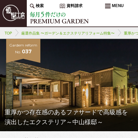
検索
資料請求
MENU
TOP
厳選作品集 〜ガーデン＆エクステリアリフォーム特集〜
重厚か
Gardem reform
037
No.
重厚かつ存在感のあるファサードで高級感を
演出したエクステリア～中山様邸～