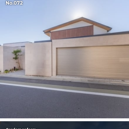
No.072