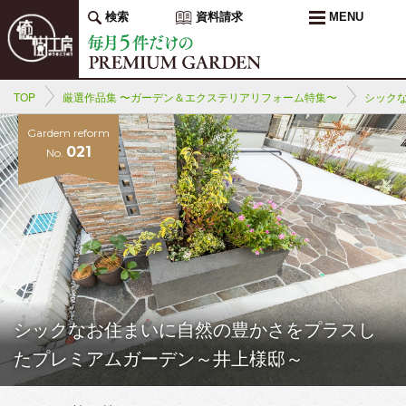
検索
資料請求
MENU
TOP
厳選作品集 〜ガーデン＆エクステリアリフォーム特集〜
シック
Gardem reform
021
No.
シックなお住まいに自然の豊かさをプラスし
たプレミアムガーデン～井上様邸～