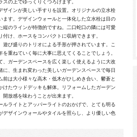
ラスの上でゆっくりくつろげます。
デザインが美しい手すりを設置。オリジナルの立水栓
います。デザインウォールと一体化した立水栓は目の
た縦のラインが特徴的ですね。二口蛇口の隣には可愛
り付け、ホースをコンパクトに収納できます。
、遊び盛りのトリオによる手形が押されています。こ
年を重ねていく毎に大事に思えてくることでしょう。
て、ガーデンスペースを広く楽しく使えるように大改
緒に、生まれ変わった美しいガーデンスペースで毎日
ム前は大小様々な高木・低木がひしめき合い、鬱蒼と
かけたウッドデッキも解体。リフォームしたガーデン
、開放感を味わうことが出来ます。
ールライトとアッパーライトのおかげで、とても明る
がデザインウォールやタイルを照らし、より優しい色