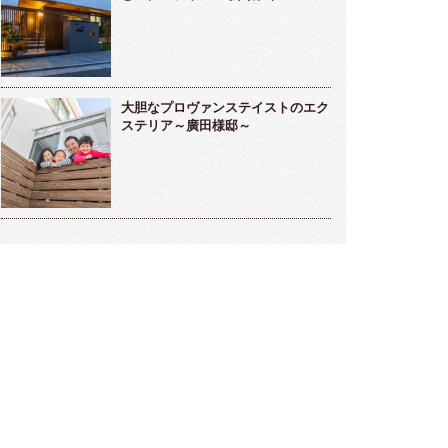
～高橋様邸～
デン～小松様～
大胆なプロヴァンステイストのエク
ステリア～廣田様邸～