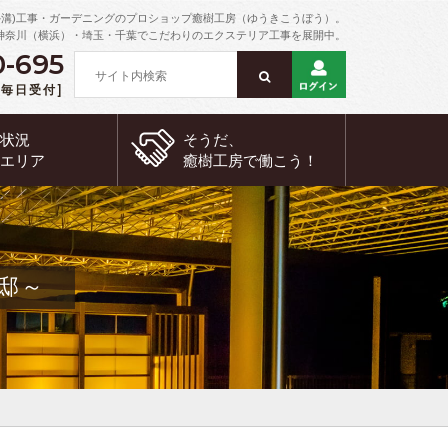
外溝)工事・ガーデニングのプロショップ癒樹工房（ゆうきこうぼう）。
神奈川（横浜）・埼玉・千葉でこだわりのエクステリア工事を展開中。
0-695
 [毎日受付]
約状況
そうだ、
工エリア
癒樹工房で
働こう！
邸～