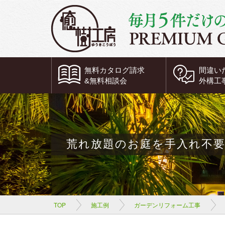
無料
カタログ請求
間違い
&
無料
相談会
外構工
荒れ放題のお庭を手入れ不
TOP
施工例
ガーデンリフォーム工事