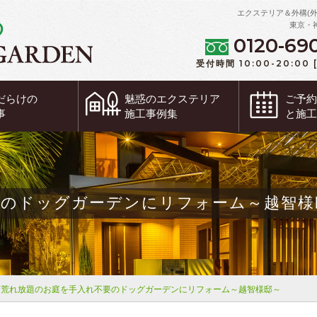
エクステリア＆外構(
東京・
0120-69
受付時間 10:00-20:00
だらけの
魅惑の
エクステリア
ご予
事
施工事例集
と施
要のドッグガーデンにリフォーム～越智様
荒れ放題のお庭を手入れ不要のドッグガーデンにリフォーム～越智様邸～