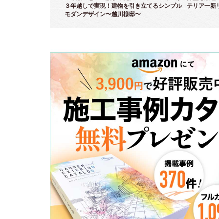
～
３年越しで実現！建物を引き立てるシンプル
テリア一新
モダンデザイン〜越川様邸〜