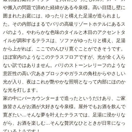
や搬入の問題で諦めた経緯がある今泉様。高い目隠し壁に
囲まれたお庭には、ゆったりと構えた足湯が造られまし
た。その内部はまるでバリの高級リゾートホテルにあるス
パのよう。やわらかな色味のタイルと木目のアクセントタ
イルが調和するテラスは、ソファがゆったりと構え、足湯
から上がれば、ここでのんびり寛ぐことができそうです。
ほぼ室内のようなこのテラスフロアですが、光が全く入ら
ない訳ではありません。バリのストーンレリーフのような
意匠性の高い穴あきブロックやガラスの角柱からやさしい
光が入り、夜はこれが艶やかな照明となって内部にほのか
な光を灯します。
家の中にバーカウンターまで造ったというだけあり、ご家
族皆さんがお酒が大好きな今泉様。屋外でもお酒を飲んで
寛ぎたい…そんな夢を叶えたテラスでは、足湯に浸かりな
がら、お酒を楽しむ…そんな贅沢なひとときが日常になっ
ているようです！