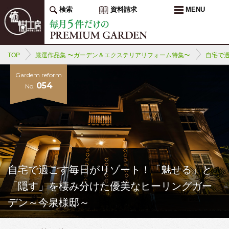
検索
資料請求
MENU
TOP
厳選作品集 〜ガーデン＆エクステリアリフォーム特集〜
自宅で
Gardem reform
054
No.
自宅で過ごす毎日がリゾート！「魅せる」と
「隠す」を棲み分けた優美なヒーリングガー
デン～今泉様邸～