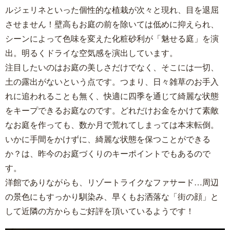
ルジェリネといった個性的な植栽が次々と現れ、目を退屈
させません！壁高もお庭の前を除いては低めに抑えられ、
シーンによって色味を変えた化粧砂利が「魅せる庭」を演
出。明るくドライな空気感を演出しています。
注目したいのはお庭の美しさだけでなく、そこには一切、
土の露出がないという点です。つまり、日々雑草のお手入
れに追われることも無く、快適に四季を通じて綺麗な状態
をキープできるお庭なのです。どれだけお金をかけて素敵
なお庭を作っても、数か月で荒れてしまっては本末転倒。
いかに手間をかけずに、綺麗な状態を保つことができる
か？は、昨今のお庭づくりのキーポイントでもあるので
す。
洋館でありながらも、リゾートライクなファサード…周辺
の景色にもすっかり馴染み、早くもお洒落な「街の顔」と
して近隣の方からもご好評を頂いているようです！