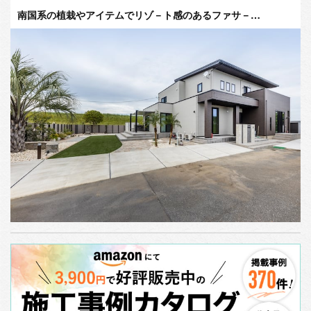
南国系の植栽やアイテムでリゾ－ト感のあるファサ－…