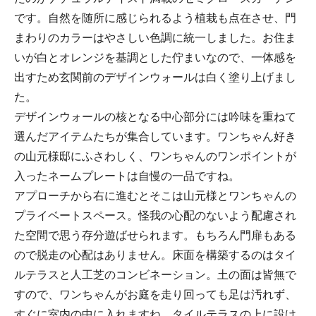
です。自然を随所に感じられるよう植栽も点在させ、門
まわりのカラーはやさしい色調に統一しました。お住ま
いが白とオレンジを基調とした佇まいなので、一体感を
出すため玄関前のデザインウォールは白く塗り上げまし
た。
デザインウォールの核となる中心部分には吟味を重ねて
選んだアイテムたちが集合しています。ワンちゃん好き
の山元様邸にふさわしく、ワンちゃんのワンポイントが
入ったネームプレートは自慢の一品ですね。
アプローチから右に進むとそこは山元様とワンちゃんの
プライベートスペース。怪我の心配のないよう配慮され
た空間で思う存分遊ばせられます。もちろん門扉もある
ので脱走の心配はありません。床面を構築するのはタイ
ルテラスと人工芝のコンビネーション。土の面は皆無で
すので、ワンちゃんがお庭を走り回っても足は汚れず、
すぐに室内の中に入れますね。タイルテラスの上に設け