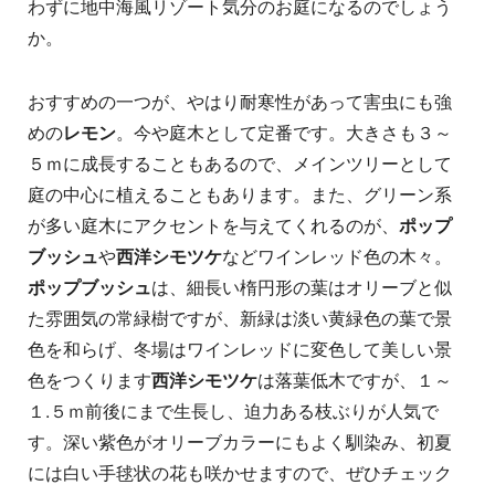
わずに地中海風リゾート気分のお庭になるのでしょう
か。
おすすめの一つが、やはり耐寒性があって害虫にも強
めの
レモン
。今や庭木として定番です。大きさも３～
５ｍに成長することもあるので、メインツリーとして
庭の中心に植えることもあります。また、グリーン系
が多い庭木にアクセントを与えてくれるのが、
ポップ
ブッシュ
や
西洋シモツケ
などワインレッド色の木々。
ポップブッシュ
は、細長い楕円形の葉はオリーブと似
た雰囲気の常緑樹ですが、新緑は淡い黄緑色の葉で景
色を和らげ、冬場はワインレッドに変色して美しい景
色をつくります
西洋シモツケ
は落葉低木ですが、１～
１.５ｍ前後にまで生長し、迫力ある枝ぶりが人気で
す。深い紫色がオリーブカラーにもよく馴染み、初夏
には白い手毬状の花も咲かせますので、ぜひチェック