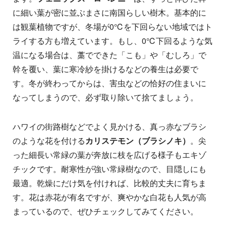
に細い葉が密に並ぶまさに南国らしい樹木。基本的に
は観葉植物ですが、冬場が0℃を下回らない地域ではト
ライする方も増えています。もし、0℃下回るような気
温になる場合は、藁でできた「こも」や「むしろ」で
幹を覆い、葉に寒冷紗を掛けるなどの養生は必要で
す。冬が終わってからは、害虫などの恰好の住まいに
なってしまうので、必ず取り除いて捨てましょう。
ハワイの街路樹などでよく見かける、真っ赤なブラシ
のような花を付ける
カリステモン（ブラシノキ）
。尖
った細長い常緑の葉が奔放に枝を広げる様子もエキゾ
チックです。耐寒性が強い常緑樹なので、目隠しにも
最適。乾燥にだけ気を付ければ、比較的丈夫に育ちま
す。花は赤花が有名ですが、爽やかな白花も人気が高
まっているので、ぜひチェックしてみてください。