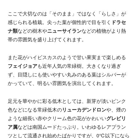
ここで大切なのは「そのまま」ではなく「らしさ」が
感じられる植栽。尖った葉が個性的で目を引く
ドラセ
ナ類
などの樹木や
ニューサイラン
などの植物がより熱
帯の雰囲気を盛り上げてくれます。
また花がハイビスカスのようで甘い果実まで楽しめる
フェイジョア
も近年人気の常緑樹。大きくなり過ぎ
ず、目隠しにも使いやすい丸みのある葉はシルバーが
かっていて、明るい雰囲気を演出してくれます。
足元を華やかに彩る低木としては、新芽が淡いピンク
色などになる常緑低木の
リューカデンドロン
や、煙の
ような細長い赤やクリーム色の花がかわいい
グレビリ
ア属
などは南国ムードたっぷり。いわゆるレアプラン
ツとして流通され始めたばかりですが、0℃以下になら