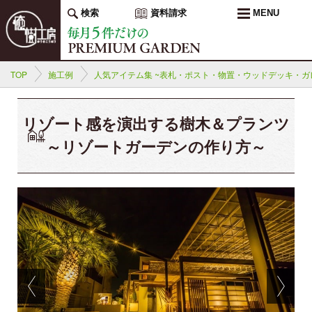
検索
資料請求
MENU
TOP
施工例
人気アイテム集 ~表札・ポスト・物置・ウッドデッキ・ガレ
リゾート感を演出する樹木＆プランツ
～リゾートガーデンの作り方～