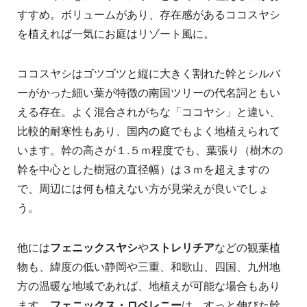
すすめ。ボリュームがあり、存在感があるココスヤシ
を植えれば一気にお庭はリゾート風に。
ココスヤシはゴツゴツと縦に大きく割れた幹とシルバ
ーがかった細い葉が特徴の南国ツリーの代名詞ともい
える存在。よく混合されがちな「ココヤシ」と違い、
比較的耐寒性もあり、国内の庭でもよく地植えられて
います。幹の高さが１.５ｍ程度でも、葉張り（樹木の
幹を中心とした樹冠の直径幅）は３ｍを超えますの
で、周辺には何も植えない方が見栄えが良いでしょ
う。
他には
フェニックスヤシ
や
ストレリチア
などの観葉植
物も、緯度の低い静岡や三重、和歌山、四国、九州地
方の温暖な地域であれば、地植えが可能な場合もあり
ます。
フェニックス・ロベレニー
は、すっと伸びた幹