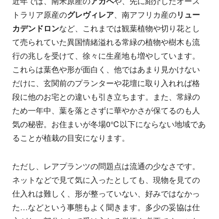
近年では、南米原産の
アガペ
や、先に紹介したオース
トラリア原産の
グレヴィレア
、南アフリカ産の
リュー
カデンドロン
など、これまでは観葉植物や切り花とし
て売られていた異国情緒溢れる常緑の植物や樹木も流
行の兆しを受けて、徐々に生産地も増やしています。
これらは葉色や形が面白く、他ではあまり見かけない
だけに、玄関前のプランターや花壇に取り入れれば格
段に他のお宅との違いも引き立ちます。また、常緑の
ため一年中、葉を落とさずに華やかさが保てるのも人
気の秘密。お住まいが冬場0℃以下にならない地域であ
ることが植栽の目安になります。
ただし、レアプランツの問題点は流通の少なさです。
ネットなどで見て気に入ったとしても、現物を見ての
仕入れは難しく、形が整っていない、好みではなかっ
た…などという事態もよく聞きます。多少の妥協は仕