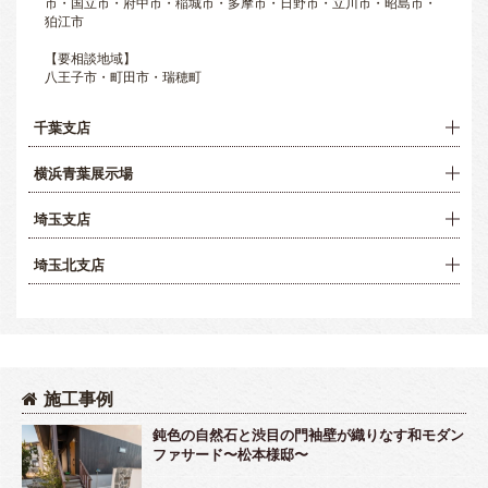
市・国立市・府中市・稲城市・多摩市・日野市・立川市・昭島市・
狛江市
【要相談地域】
八王子市・町田市・瑞穂町
千葉支店
横浜青葉展示場
埼玉支店
埼玉北支店
施工事例
鈍色の自然石と渋目の門袖壁が織りなす和モダン
ファサード〜松本様邸〜