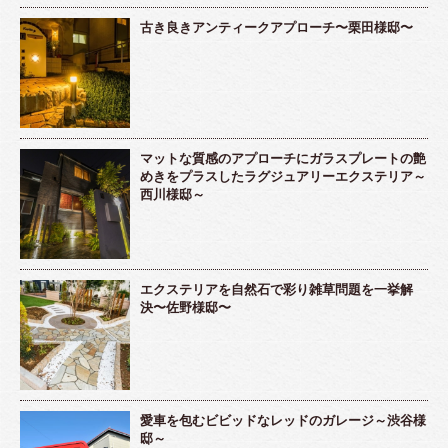
古き良きアンティークアプローチ〜栗田様邸〜
マットな質感のアプローチにガラスプレートの艶
めきをプラスしたラグジュアリーエクステリア～
西川様邸～
エクステリアを自然石で彩り雑草問題を一挙解
決〜佐野様邸〜
愛車を包むビビッドなレッドのガレージ～渋谷様
邸～