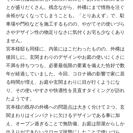
とが盛りだくさん。残念ながら、外構にまで情熱を注ぐ
余裕がなくなってしまうことも。「とりあえず」で、駐
車場や門柱などを施工するものの、やがてその使いづら
さやデザイン性の物足りなさに気付くお宅も少なくあり
ません。
宮本様邸も同様に、内装にはこだわったものの、外構は
後回しに。玄関まわりのデザインやお庭の使いにくさに
不満を持ちつつも、必要最低限の要素を備えた恰好で数
年が経過していました。今回、コロナ禍の影響で家に居
る時間が増え、お庭や玄関まわりに目が行くようにな
り、その使いやすさや快適性を見直すタイミングが訪れ
たようです。
宮本様の既存の外構への問題点は大きく分けて２つ。玄
関まわりはインパクトに欠けるデザインである事に加
え、オープン過ぎることで無防備、お庭は部屋からしか
出入りができないクローズ状態にしたことで使いづら