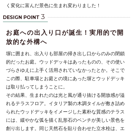
く変化に富んだ景色に生まれ変わりました！
3
DESIGN POINT
お庭への出入り口が誕生！実用的で開
放的な外構へ
塀に囲まれ、出入りも部屋の掃き出し口からのみの閉鎖
的だったお庭。ウッドデッキはあったものの、その使い
づらさゆえに上手く活用されていなかったとか。そこで
この際、駐車場とお庭との境にあった塀とウッドデッキ
は取り払ってしまうことに。
その結果、生まれたのは光と風が通り抜ける開放感が溢
れるテラスフロア。イタリア製の木調タイルが敷き詰め
られたウッドデッキをイメージした素朴な質感のテラス
には、緩やかな弧を描く乱形石のベンチが美しい景色を
創り出します。同じ天然石を貼り合わせた立水栓は、エ