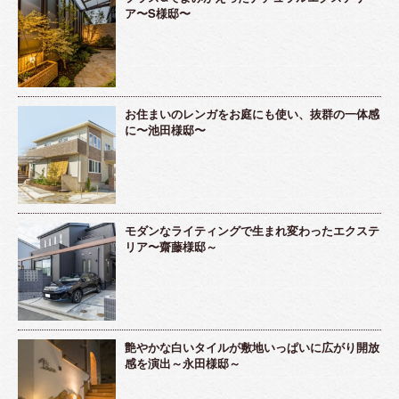
ア〜S様邸〜
お住まいのレンガをお庭にも使い、抜群の一体感
に〜池田様邸〜
モダンなライティングで生まれ変わったエクステ
リア〜齋藤様邸～
艶やかな白いタイルが敷地いっぱいに広がり開放
感を演出～永田様邸～