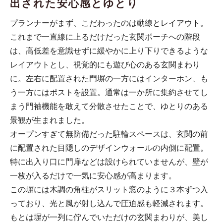
出された安心感とゆとり
プランナーがまず、こだわったのは動線とレイアウト。
これまで一直線に上るだけだった玄関ポーチへの階段
は、高低差を意識せずに緩やかに上り下りできるような
レイアウトとし、視覚的にも遊び心のある玄関まわり
に。左右に配置された門塀の一方にはインターホン、も
う一方にはポストを設置。通常は一か所に集約させてし
まう門袖機能を敢えて分散させたことで、ゆとりのある
景観が生まれました。
オープンすぎて無防備だった駐輪スペースは、玄関の前
に配置された目隠しのデザインウォールの内側に配置。
特に出入り口に門扉などは設けられていませんが、壁が
一枚が入るだけで一気に安心感が高まります。
この塀には木調の角柱がスリット窓のように３本ずつ入
っており、光と風が射し込んで圧迫感も軽減されます。
もとは塀が一列に佇んでいただけの玄関まわりが、美し