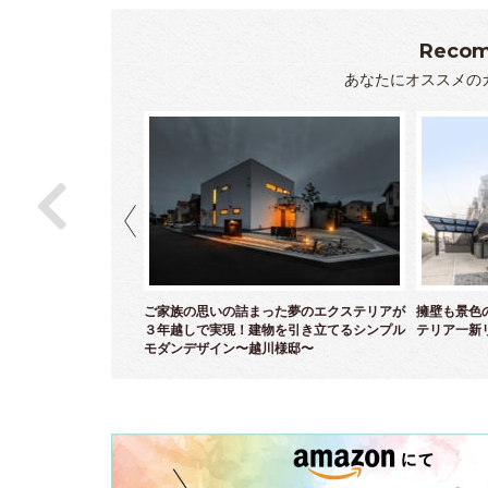
Recom
あなたにオススメの
ら白亜のクローズエクス
ご家族の思いの詰まった夢のエクステリアが
擁壁も景色
～
３年越しで実現！建物を引き立てるシンプル
テリア一新
モダンデザイン〜越川様邸〜