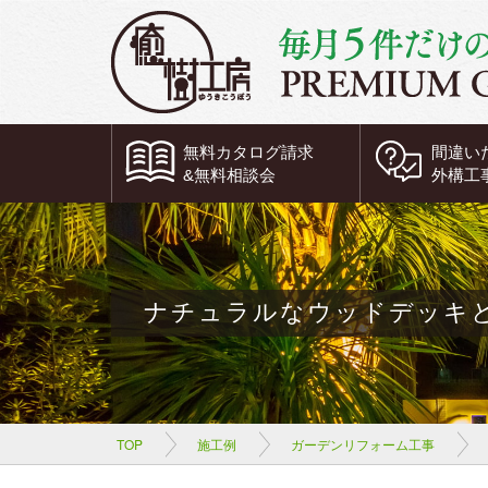
無料
カタログ請求
間違い
&
無料
相談会
外構工
ナチュラルなウッドデッキ
TOP
施工例
ガーデンリフォーム工事