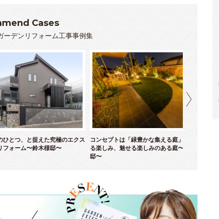
mend Cases
ガーデンリフォーム工事事例集
のひとつ、と捉えた究極のエクス
コンセプトは「緑豊かな集える庭」！ 育て
優
リフォーム〜鈴木様邸〜
る楽しみ、魅せる楽しみのある庭〜並木様
ム
邸〜