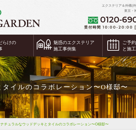
エクステリア＆外構(
東京・
0120-69
受付時間 10:00-20:00
だらけの
魅惑の
エクステリア
ご予
事
施工事例集
と施
とタイルのコラボレーション〜O様邸〜
ナチュラルなウッドデッキとタイルのコラボレーション〜O様邸〜