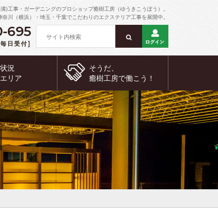
外溝)工事・ガーデニングのプロショップ癒樹工房（ゆうきこうぼう）。
神奈川（横浜）・埼玉・千葉でこだわりのエクステリア工事を展開中。
0-695
 [毎日受付]
約状況
そうだ、
工エリア
癒樹工房で
働こう！