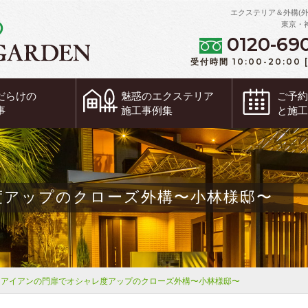
エクステリア＆外構(
東京・
0120-69
受付時間 10:00-20:00
だらけの
魅惑の
エクステリア
ご予
事
施工事例集
と施
度アップのクローズ外構〜小林様邸〜
アイアンの門扉でオシャレ度アップのクローズ外構〜小林様邸〜