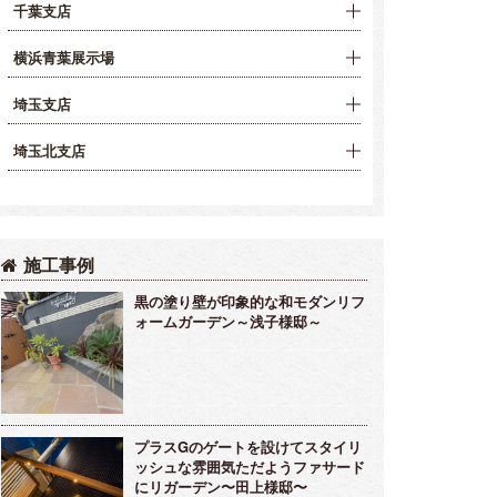
千葉支店
横浜青葉展示場
埼玉支店
埼玉北支店
施工事例
黒の塗り壁が印象的な和モダンリフ
ォームガーデン～浅子様邸～
プラスGのゲートを設けてスタイリ
ッシュな雰囲気ただようファサード
にリガーデン〜田上様邸〜