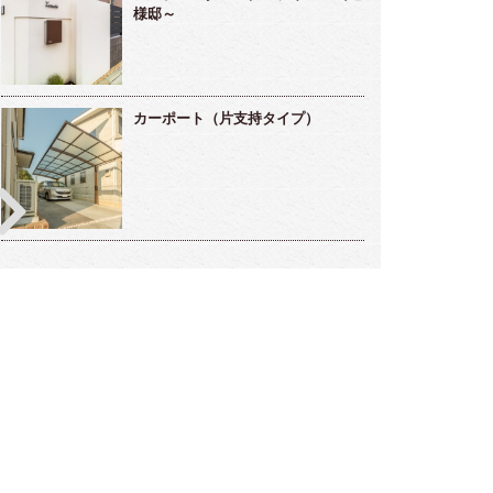
様邸～
カーポート（片支持タイプ）
雅な雰囲気のラウンジ的存在ガーデンルー
メンテナンスフリーな海辺のリゾート
～高橋様邸～
デン～小松様～