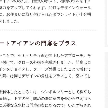
アイアンの表札に口金式のポスト、植物のツルをイメ
魅力をアップしてくれます。門灯はデザインウォール
に。お住まいに取り付けられたダウンライトが十分明
スしました。
ートアイアンの門扉をプラス
たことで、セキュリティ面が向上したアプローチ。そ
り付けて、クローズ外構を完成させました。門扉はロ
インをチョイスし、クローズ外構にしたことで感じて
の隣には同じデザインの角柱をプラスして、空いてし
部解体したところには、シンボルツリーとして株立ち
植栽は、ドアの開け閉めの際に室内を外から見えづら
に必要な立水栓は門扉の奥にあるので、いたずらされ