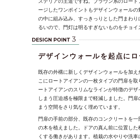
ステリアの王道ですね。ブラウン系のロート
ージしたワンポイントもデザインウォールの
の中に組み込み、すっきっりとした門まわり
るいので、門灯は明るすぎないものをチョイ
3
DESIGN POINT
デザインウォールを起点にロ
既存の外構に新しくデザインウォールを加え
こにロートアイアンの一枚タイプの門扉を取
ートアイアンのスリムなラインが特徴のデザ
しまう圧迫感を極限まで軽減しました。門扉
まう空間をさり気なく埋めています。
門扉の手前の部分、既存のコンクリートを一
の木を植えました。ドアの真ん前に位置した
くする働きがあります。植栽の水やりや洗車