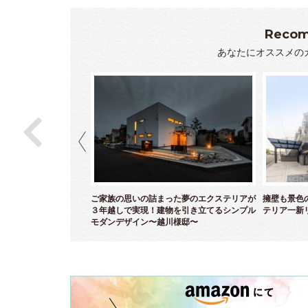
Recom
あなたにオススメの
ら白亜のクローズエクス
ご家族の思いの詰まった夢のエクステリアが
擁壁も景色
～
３年越しで実現！建物を引き立てるシンプル
テリア一新
モダンデザイン〜越川様邸〜