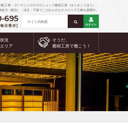
外溝)工事・ガーデニングのプロショップ癒樹工房（ゆうきこうぼう）。
神奈川（横浜）・埼玉・千葉でこだわりのエクステリア工事を展開中。
0-695
 [毎日受付]
約状況
そうだ、
工エリア
癒樹工房で
働こう！