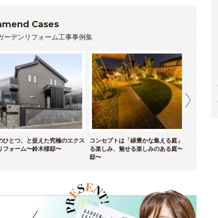
mend Cases
ガーデンリフォーム工事事例集
のひとつ、と捉えた究極のエクス
コンセプトは「緑豊かな集える庭」！ 育て
優
リフォーム〜鈴木様邸〜
る楽しみ、魅せる楽しみのある庭〜並木様
ム
邸〜