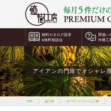
無料
カタログ請求
間違い
&
無料
相談会
外構工
アイアンの門扉でオシャレ
TOP
施工例
ガーデンリフォーム工事