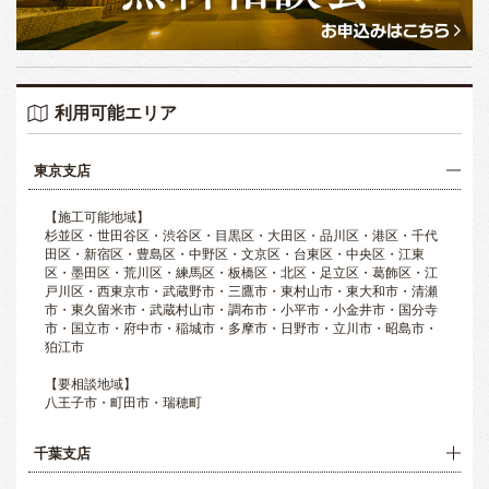
利用可能エリア
東京支店
【施工可能地域】
杉並区・世田谷区・渋谷区・目黒区・大田区・品川区・港区・千代
田区・新宿区・豊島区・中野区・文京区・台東区・中央区・江東
区・墨田区・荒川区・練馬区・板橋区・北区・足立区・葛飾区・江
戸川区・西東京市・武蔵野市・三鷹市・東村山市・東大和市・清瀬
市・東久留米市・武蔵村山市・調布市・小平市・小金井市・国分寺
市・国立市・府中市・稲城市・多摩市・日野市・立川市・昭島市・
狛江市
【要相談地域】
八王子市・町田市・瑞穂町
千葉支店