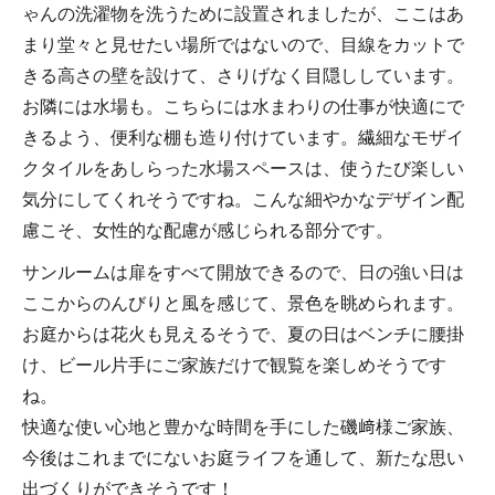
ゃんの洗濯物を洗うために設置されましたが、ここはあ
まり堂々と見せたい場所ではないので、目線をカットで
きる高さの壁を設けて、さりげなく目隠ししています。
お隣には水場も。こちらには水まわりの仕事が快適にで
きるよう、便利な棚も造り付けています。繊細なモザイ
クタイルをあしらった水場スペースは、使うたび楽しい
気分にしてくれそうですね。こんな細やかなデザイン配
慮こそ、女性的な配慮が感じられる部分です。
サンルームは扉をすべて開放できるので、日の強い日は
ここからのんびりと風を感じて、景色を眺められます。
お庭からは花火も見えるそうで、夏の日はベンチに腰掛
け、ビール片手にご家族だけで観覧を楽しめそうです
ね。
快適な使い心地と豊かな時間を手にした磯﨑様ご家族、
今後はこれまでにないお庭ライフを通して、新たな思い
出づくりができそうです！