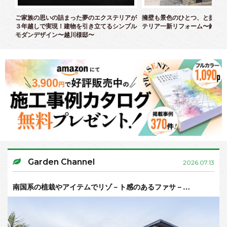
クス
ご家族の思いの詰まった夢のエクステリアが
擁壁も景色のひとつ、と捉えた
３年越しで実現！建物を引き立てるシンプル
テリア一新リフォーム〜鈴木様
モダンデザイン〜越川様邸〜
Garden Channel
2026.07.13
南国系の植栽やアイテムでリゾ－ト感のあるファサ－…