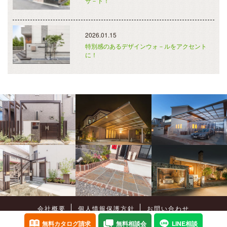
サ－ド！
2026.01.15
特別感のあるデザインウォ－ルをアクセント
に！
会社概要
個人情報保護方針
お問い合わせ
Copyright©
癒樹工房
All Rights Reserved.
無料カタログ請求
無料相談会
LINE相談