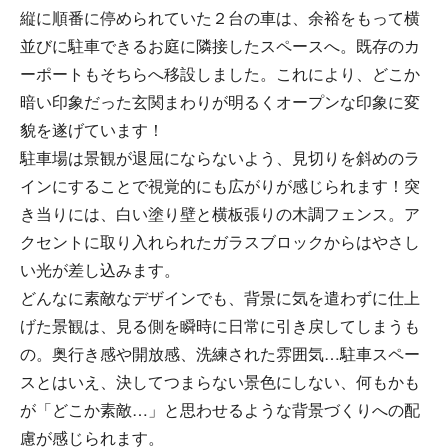
縦に順番に停められていた２台の車は、余裕をもって横
並びに駐車できるお庭に隣接したスペースへ。既存のカ
ーポートもそちらへ移設しました。これにより、どこか
暗い印象だった玄関まわりが明るくオープンな印象に変
貌を遂げています！
駐車場は景観が退屈にならないよう、見切りを斜めのラ
インにすることで視覚的にも広がりが感じられます！突
き当りには、白い塗り壁と横板張りの木調フェンス。ア
クセントに取り入れられたガラスブロックからはやさし
い光が差し込みます。
どんなに素敵なデザインでも、背景に気を遣わずに仕上
げた景観は、見る側を瞬時に日常に引き戻してしまうも
の。奥行き感や開放感、洗練された雰囲気…駐車スペー
スとはいえ、決してつまらない景色にしない、何もかも
が「どこか素敵…」と思わせるような背景づくりへの配
慮が感じられます。