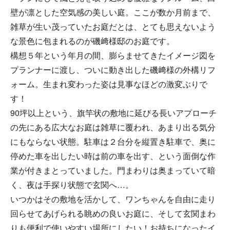
壁が凛とした空気感の美しい庭。ここが数か月前まで、
雑草が生い茂っていたお庭だとは、とても思えないよう
な景色に包まれるのが磯﨑様邸のお庭です。
構想５年という年月の間、膨らませてきたイメージ図を
プランナーに渡し、ついに動き出した磯﨑様の外構リフ
ォーム。生まれ変わった姿は見事なほどの激変ぶりで
す！
90坪以上という、旗竿状の敷地に延びる長いアプローチ
の先にある広大なお庭は雑草に覆われ、あまり出る気分
にもならない状態。駐車は２台分を縦置き駐車で、奥に
停めた車を出したい時は前の車を出す、という面倒な作
業が付きまとっていました。門まわりは奥まっていて暗
く、夜は手探り状態で玄関へ…。
いつかはその敷地を活かして、ワンちゃんを自由に走り
回らせてあげられる眺めの良いお庭に、そして玄関まわ
りも便利で使いやすい場所にしたい！お持ちになったイ