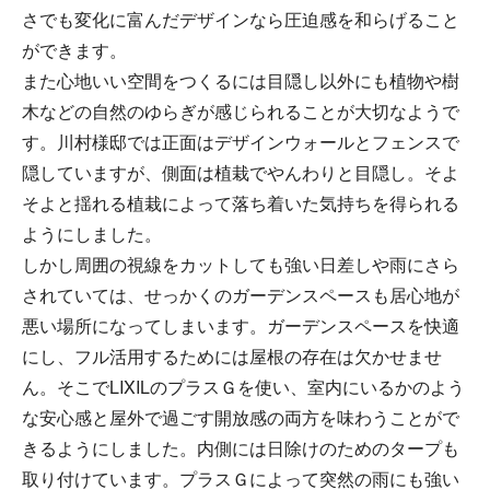
さでも変化に富んだデザインなら圧迫感を和らげること
ができます。
また心地いい空間をつくるには目隠し以外にも植物や樹
木などの自然のゆらぎが感じられることが大切なようで
す。川村様邸では正面はデザインウォールとフェンスで
隠していますが、側面は植栽でやんわりと目隠し。そよ
そよと揺れる植栽によって落ち着いた気持ちを得られる
ようにしました。
しかし周囲の視線をカットしても強い日差しや雨にさら
されていては、せっかくのガーデンスペースも居心地が
悪い場所になってしまいます。ガーデンスペースを快適
にし、フル活用するためには屋根の存在は欠かせませ
ん。そこでLIXILのプラスＧを使い、室内にいるかのよう
な安心感と屋外で過ごす開放感の両方を味わうことがで
きるようにしました。内側には日除けのためのタープも
取り付けています。プラスＧによって突然の雨にも強い