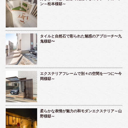
ン～松本様邸～
タイルと自然石で彩られた魅惑のアプローチ〜九
鬼様邸〜
エクステリアフレームで別々の空間を一つに〜今
岡様邸～
柔らかな表情が魅力の和モダンエクステリア～山
野様邸～