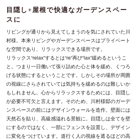
目隠し+屋根で快適なガーデンスペー
スに
リビングが通りから見えてしまうのを気にされていた川
村様。本来リビングやガーデンスペースはプライベート
な空間であり、リラックスできる場所です。
リラックス“relax”するとは“re”再び“lax”緩めるというこ
と。つまり一日働いて張り詰めた心と体を緩め、くつろ
げる状態にするということです。しかしその場所が周囲
の視線にさらされていては気持ちを緩めるのは難しいか
もしれません。心からリラックスするためには、目隠し
が必要不可欠と言えます。そのため、川村様邸のガーデ
ンスペースの前にはデザインウォールを造作。壁面には
天然石を貼り、高級感溢れる景観に。目隠しは全てを壁
にするのではなく、一部にフェンスを設置し、デザイン
に変化をつけています。道行く人の視線を遮るほどの高