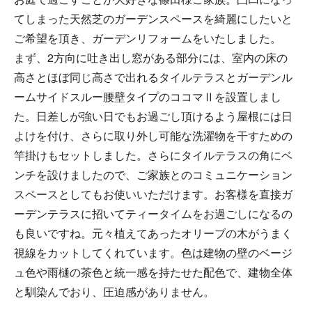
てしまった天然芝のガーデンスペースを綺麗にしたいと
ご希望を頂き、ガーデンリフォームをいたしました。
まず、2方向に吐き出し窓がある部分には、室内の床の
高さとほぼ同じ高さで出れるタイルテラスとガーデンル
ームサイドスルー腰壁タイプのココマⅡを設置しまし
た。日差しが強い日でもお過ごし頂けるよう屋根には日
よけを付け、さらに取り外し可能な洗濯物を干すための
竿掛けもセットしました。さらにタイルテラスの角にベ
ンチを設けましたので、ご家族とのコミュニケーション
スペースとしてもお使いいただけます。お客様を直接ガ
ーデンテラスに招いてティータイムをお過ごしになるの
も良いですね。元々植えてあったオリーブの木がうまく
視線をカットしてくれています。色は建物の壁のベージ
ュ色や雨樋の茶色と統一感を持たせた配色で、建物全体
と馴染んでおり、圧迫感がありません。