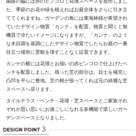
園路の脇には赤のピンコロで花壇スペースを造作しまし
た。季節のお花や緑を植えればお庭全体をさらに引き立
ててくれますね。ガーデンの角には東海林様が希望され
ていたデザイン物置「カンナ」を配置。物置と聞くと無
機質で冷たいイメージになりますが、「カンナ」のよう
な木目調を基調にしたデザイン物置でしたらお庭の一番
目立つ場所に景観を壊すことなく設置できます。
カンナの横には花壇とお揃いの赤ピンコロで仕上げたベ
ンチを配置しました。残った芝の部分は、目土を補充し
凸凹を平らに整地。芝の根が張ってくれば元の綺麗な芝
スペースへ戻ります。
タイルテラス・ベンチ・花壇・芝スペースとご家族それ
ぞれが思い思いにお過ごしになれる多機能で楽しいガー
デンスペースとなりました。
3
DESIGN POINT