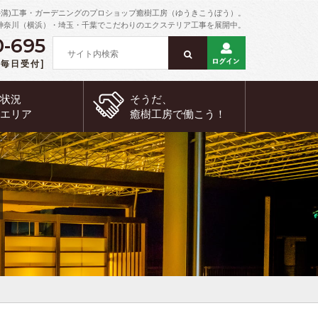
外溝)工事・ガーデニングのプロショップ癒樹工房（ゆうきこうぼう）。
神奈川（横浜）・埼玉・千葉でこだわりのエクステリア工事を展開中。
0-695
 [毎日受付]
約状況
そうだ、
工エリア
癒樹工房で
働こう！