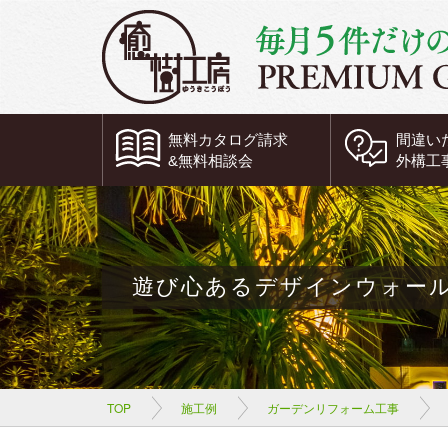
無料
カタログ請求
間違い
&
無料
相談会
外構工
遊び心あるデザインウォー
TOP
施工例
ガーデンリフォーム工事