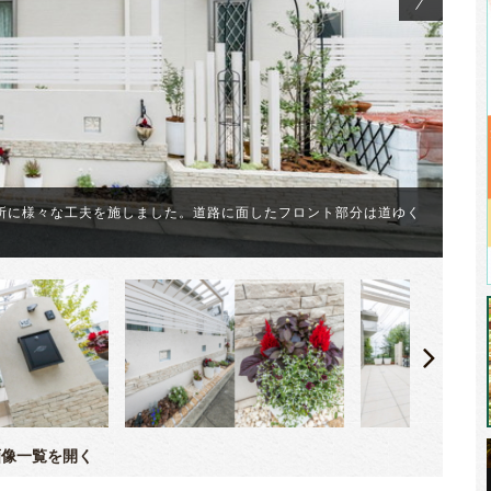
所に様々な工夫を施しました。道路に面したフロント部分は道ゆく
建
け
像一覧を開く