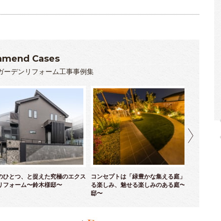
mend Cases
ガーデンリフォーム工事事例集
のひとつ、と捉えた究極のエクス
コンセプトは「緑豊かな集える庭」！ 育て
優
リフォーム〜鈴木様邸〜
る楽しみ、魅せる楽しみのある庭〜並木様
ム
邸〜