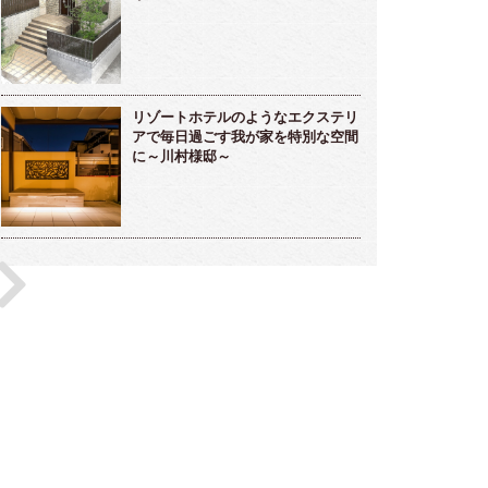
リゾートホテルのようなエクステリ
アで毎日過ごす我が家を特別な空間
に～川村様邸～
雅な雰囲気のラウンジ的存在ガーデンルー
メンテナンスフリーな海辺のリゾート
～高橋様邸～
デン～小松様～