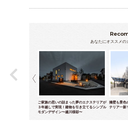
Recom
あなたにオススメの
ら白亜のクローズエクス
ご家族の思いの詰まった夢のエクステリアが
擁壁も景色
～
３年越しで実現！建物を引き立てるシンプル
テリア一新
モダンデザイン〜越川様邸〜