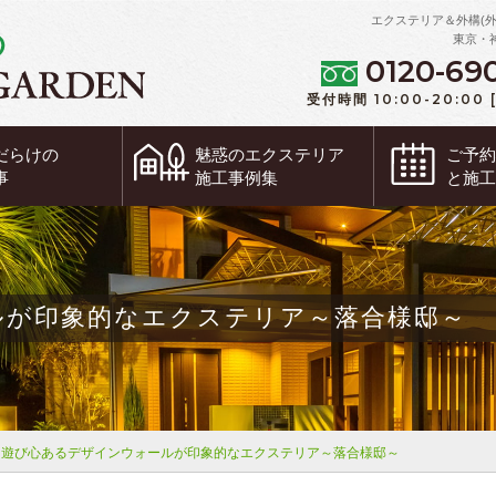
エクステリア＆外構(
東京・
0120-69
受付時間 10:00-20:00
だらけの
魅惑の
エクステリア
ご予
事
施工事例集
と施
ルが印象的なエクステリア～落合様邸～
遊び心あるデザインウォールが印象的なエクステリア～落合様邸～