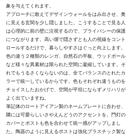
象を与えてくれます。
アプローチに敢えてデザインウォールをはみ出させ、奥
に見える玄関を少し隠しました。こうすることで見る人
は心理的に前の壁に注視するので、プライバシーの保護
につながります。高い塀で隠さずとも人の視線をコント
ロールするだけで、暮らしやすさはぐっと向上します。
色の違う２種類のレンガ、自然石の平板、ウッドポール
など様々な異素材は限られた空間に凝縮しています。そ
れでもうるさくならないのは、全てバランスのとれたカ
ラーで統一しているからです。色もそれぞれ違うものを
チョイスしたおかげで、空間が平坦にならずメリハリが
よく出ていますね。
筆記体のロートアイアン製のネームプレートに合わせ、
隣には可愛らしいさやえんどうのアクセントを。門灯の
カバーとポストも色を合わせて統一感がアップしまし
た。陶器のように見えるポストは強化プラスチック製な