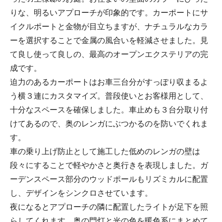
りな、明るいアプローチが印象的です。カーポートにサ
イクルポートと金物が目立ちますが、ナチュラルなカラ
ーを選択することで金属の風合いを軽減させました。見
て良し使って良しの、最高のオープンエクステリアの完
成です。
迫力のあるカーポートはお車三台分がすっぽり収まるよ
う横３連にカスタマイズ。普段使いとお客様用として、
十分なスペースを確保しました。車止めも３台分取り付
けてあるので、奥のレンガにぶつかるのを防いでくれま
す。
車の乗り上げ防止として施工した低めのレンガの壁は
段々にすることで軽やかさと奥行きを表現しました。ガ
ーデンスペース部分のウッドポールもリズミカルに配置
し、デザインをシンクロさせています。
夜になるとアプローチの隣に配置したライトが足下を照
らしてくれます。奥の門灯と光の色を暖色系にまとめて