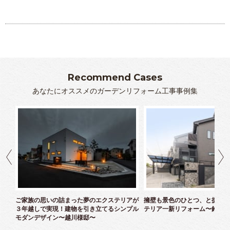
かったです。そして抽象的に表現したことをきちんと形に
してくださったのは本当にうれしかったです。駐車場のき
れいな乱形石のＳ字ラインは私の思い描いた通りでお気に
入りの部分です。職人さんには本当にご苦労をおかけしま
した。尾崎さんにも最後の最後までいろいろとお願いをし
Recommend Cases
てしまいましたが、快く引き受けて下さり感謝していま
あなたにオススメのガーデンリフォーム工事事例集
す。
カタログの中に「かけた費用よりもはるかに大きな満足を
感じてもらうこと」がサービスの基準とありました。費用
はかかりましたが、この言葉通り大変満足のいく庭に仕上
げていただきました。夢に描いていた理想の住まいと工事
ができ、本当に良かったです。大変お世話になりました。
ありがとうございました。
クス
ご家族の思いの詰まった夢のエクステリアが
擁壁も景色のひとつ、と捉えた
羽生 五月
３年越しで実現！建物を引き立てるシンプル
テリア一新リフォーム〜鈴木様
モダンデザイン〜越川様邸〜