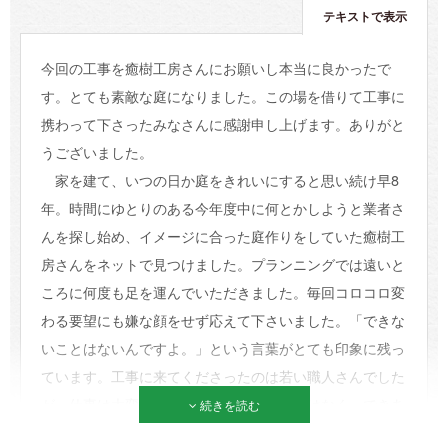
テキストで表示
今回の工事を癒樹工房さんにお願いし本当に良かったで
す。とても素敵な庭になりました。この場を借りて工事に
携わって下さったみなさんに感謝申し上げます。ありがと
うございました。
家を建て、いつの日か庭をきれいにすると思い続け早8
年。時間にゆとりのある今年度中に何とかしようと業者さ
んを探し始め、イメージに合った庭作りをしていた癒樹工
房さんをネットで見つけました。プランニングでは遠いと
ころに何度も足を運んでいただきました。毎回コロコロ変
わる要望にも嫌な顔をせず応えて下さいました。「できな
いことはないんですよ。」という言葉がとても印象に残っ
ています。工事に来てくださったのは若い職人さんでした
が、仕事は大変丁寧でした。プラン通りではなく、できあ
続きを読む
がっていく庭を見ながら作業していただけたのはありがた