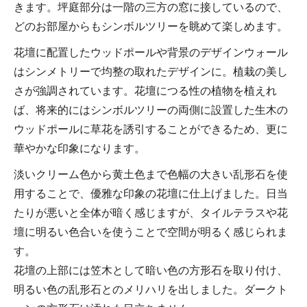
きます。坪庭部分は一階の三方の窓に接しているので、
どのお部屋からもシンボルツリーを眺めて楽しめます。
花壇に配置したウッドポールや背景のデザインウォール
はシンメトリーで均整の取れたデザインに。植栽の美し
さが強調されています。花壇につる性の植物を植えれ
ば、将来的にはシンボルツリーの両側に設置した生木の
ウッドポールに草花を誘引することができるため、更に
華やかな印象になります。
淡いクリーム色から黄土色まで色幅の大きい乱形石を使
用することで、優雅な印象の花壇に仕上げました。日当
たりが悪いと全体が暗く感じますが、タイルテラスや花
壇に明るい色合いを使うことで空間が明るく感じられま
す。
花壇の上部には笠木として暗い色の方形石を取り付け、
明るい色の乱形石とのメリハリを出しました。ダークト