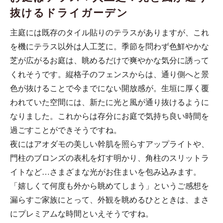
抜けるドライガーデン
主庭には既存のタイル貼りのテラスがありますが、これ
を機にテラス以外は人工芝に。季節を問わず色鮮やかな
芝が広がるお庭は、眺めるだけで爽やかな気分に誘って
くれそうです。縦格子のフェンスからは、通り側へと景
色が抜けることで今までにない開放感が。生垣に厚く覆
われていた空間には、新たに光と風が通り抜けるように
なりました。これからは存分にお庭で気持ち良い時間を
過ごすことができそうですね。
夜にはアオダモの美しい幹肌を照らすアップライトや、
門柱のブロンズの表札を灯す明かり、角柱のスリットラ
イトなど…さまざまな光がお住まいを包み込みます。
「嬉しくて何度も外から眺めてしまう」というご感想を
漏らすご家族にとって、外観を眺めるひとときは、まさ
にプレミアムな時間といえそうですね。