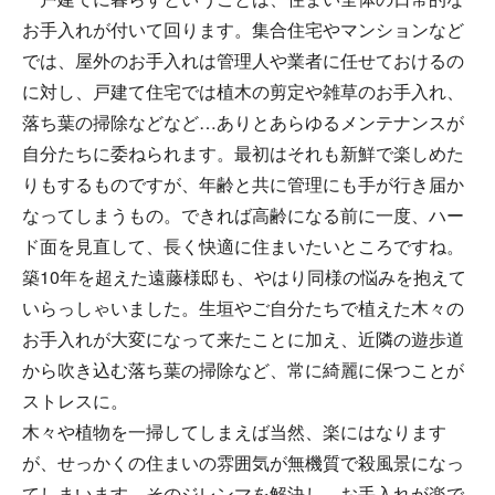
お手入れが付いて回ります。集合住宅やマンションなど
では、屋外のお手入れは管理人や業者に任せておけるの
に対し、戸建て住宅では植木の剪定や雑草のお手入れ、
落ち葉の掃除などなど…ありとあらゆるメンテナンスが
自分たちに委ねられます。最初はそれも新鮮で楽しめた
りもするものですが、年齢と共に管理にも手が行き届か
なってしまうもの。できれば高齢になる前に一度、ハー
ド面を見直して、長く快適に住まいたいところですね。
築10年を超えた遠藤様邸も、やはり同様の悩みを抱えて
いらっしゃいました。生垣やご自分たちで植えた木々の
お手入れが大変になって来たことに加え、近隣の遊歩道
から吹き込む落ち葉の掃除など、常に綺麗に保つことが
ストレスに。
木々や植物を一掃してしまえば当然、楽にはなります
が、せっかくの住まいの雰囲気が無機質で殺風景になっ
てしまいます。そのジレンマを解決し、お手入れが楽で