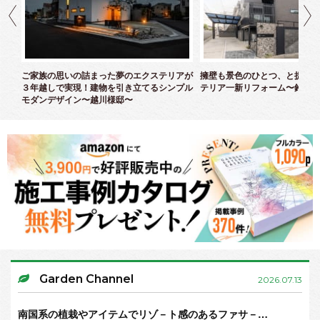
クス
ご家族の思いの詰まった夢のエクステリアが
擁壁も景色のひとつ、と捉えた
３年越しで実現！建物を引き立てるシンプル
テリア一新リフォーム〜鈴木様
モダンデザイン〜越川様邸〜
Garden Channel
2026.07.13
南国系の植栽やアイテムでリゾ－ト感のあるファサ－…