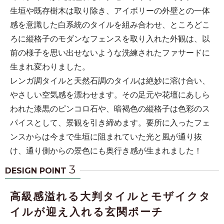
生垣や既存樹木は取り除き、アイボリーの外壁との一体
感を意識した白系統のタイルを組み合わせ、ところどこ
ろに縦格子のモダンなフェンスを取り入れた外観は、以
前の様子を思い出せないような洗練されたファサードに
生まれ変わりました。
レンガ調タイルと天然石調のタイルは絶妙に溶け合い、
やさしい空気感を漂わせます。その足元や花壇にあしら
われた漆黒のピンコロ石や、暗褐色の縦格子は色彩のス
パイスとして、景観を引き締めます。要所に入ったフェ
ンスからは今まで生垣に阻まれていた光と風が通り抜
け、通り側からの景色にも奥行き感が生まれました！
3
DESIGN POINT
高級感溢れる大判タイルとモザイクタ
イルが迎え入れる玄関ポーチ