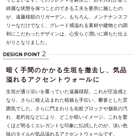
綺麗な状態を保つことのできる工夫を要所に施したの
が、遠藤様邸のリガーデン。もちろん、メンテナンスフ
リーなだけでなく、グレード感溢れる素材や建物との調
和にこだわったデザインは、心安らぐ潤いに満ちた仕上
がりとなりました。
2
DESIGN POINT
暗く手間のかかる生垣を撤去し、気品
溢れるアクセントウォールに
生垣が通り沿いを覆っていた遠藤様邸。これが圧迫感と
なり、さらに植え込まれた植栽も手伝い、鬱蒼とした雰
囲気でした。さらに門まわりも化粧ブロックや舗装の汚
れ、老朽化などにより、どこか暗いイメージ。これを驚
くほど明るくエレガントな印象に払拭したのが、淡い色
味のタイルが気品溢れるアクセントウォールです。