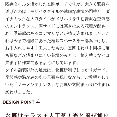
既存タイルを活かした玄関ポーチですが、大きく変身を
遂げたのは、モザイクタイルの繊細な表情の門柱と、ダ
イナミックな大判タイルがメリハリを生む贅沢な空気感
のエントランス。両サイドには高さのある花壇が配さ
れ、季節感のあるコデマリなどが植え込まれました。こ
れは今まで地際にあった植栽スペースを一部嵩上げし、
お手入れしやすく工夫したもの。玄関まわりも同様に落
ち葉などが溜まりにくい花壇のみとし、植え替えなどは
屈まずに作業できるようにしています。
タイル舗装以外の足元は、化粧砂利でしっかりガード。
季節感や温かみのある景観を残しながら、ご希望として
いた「ノーメンテナンス」なお庭や玄関まわりに生まれ
変わりました。
4
DESIGN POINT
お庭はテラス＋人工芝！光と風が通り