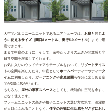
大空間バルコニーユニットであるエアキューブは、
お
庭と同じよ
うに使えるサイズ
（間口8メートル、奥行5.9メートル）
までご用
意できます。
まるで中庭のように、そして、余裕たっぷりの広さが開放感と非
日常空間を演出してくれます。
お気に入りのウッドチェアやテーブルをおいて、
リゾートテイス
ト
の空間を楽しんだり、中庭として
ホームパーティー
や
ティータ
イム
に利用したり、
ガーデニング
や
家庭菜園
も存分に楽しめる空
間が2階に広がります。
もちろん、
屋外の家事スペース
としても、機能的に空間を余すこ
となく使えます。
フレームユニットの高さや格子ユニットの選び方次第で、洗濯物
が人目にふれることもなく、
住宅の外観に生活感をださずにおし