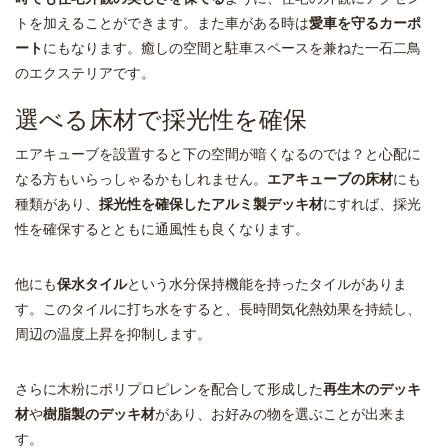
トを加えることができます。また車がある時は
愛車を守るカーポ
ート
にもなります。癒しの空間と駐車スペースを兼ねた一石二鳥
のエクステリアです。
選べる床材で採光性を確保
エアキューブを設置すると下の空間が暗くなるのでは？と心配に
なる方もいらっしゃるかもしれません。
エアキューブの床材
にも
種類があり、
採光性を確保したアルミ製デッキ材
にすれば、採光
性を確保するとともに通風性も良くなります。
他にも
保水タイル
という水分保持機能を持ったタイルがありま
す。このタイルに打ち水をすると、長時間気化熱効果を持続し、
周辺の温度上昇を抑制します。
さらに木粉にポリプロピレンを配合して形成した
再生木のデッキ
材
や
樹脂製のデッキ材
があり、お好みの物を選ぶことが出来ま
す。