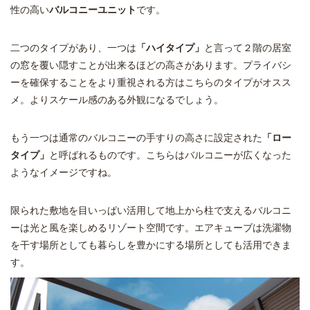
性の高い
バルコニーユニット
です。
二つのタイプがあり、一つは
「ハイタイプ」
と言って２階の居室
の窓を覆い隠すことが出来るほどの高さがあります。プライバシ
ーを確保することをより重視される方はこちらのタイプがオスス
メ。よりスケール感のある外観になるでしょう。
もう一つは通常のバルコニーの手すりの高さに設定された
「ロー
タイプ」
と呼ばれるものです。こちらはバルコニーが広くなった
ようなイメージですね。
限られた敷地を目いっぱい活用して地上から柱で支えるバルコニ
ーは光と風を楽しめるリゾート空間です。エアキューブは洗濯物
を干す場所としても暮らしを豊かにする場所としても活用できま
す。