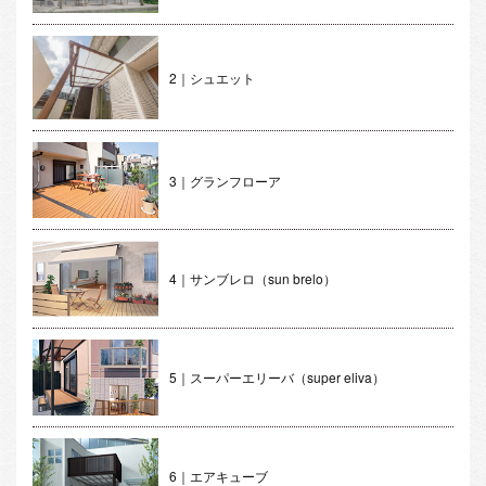
2｜シュエット
3｜グランフローア
4｜サンブレロ（sun brelo）
5｜スーパーエリーバ（super eliva）
6｜エアキューブ