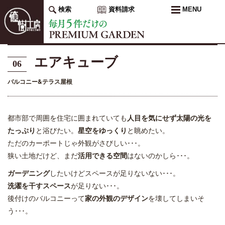
検索
資料請求
MENU
エアキューブ
06
バルコニー&テラス屋根
都市部で周囲を住宅に囲まれていても
人目を気にせず太陽の光を
たっぷり
と浴びたい。
星空をゆっくり
と眺めたい。
ただのカーポートじゃ外観がさびしい･･･。
狭い土地だけど、まだ
活用できる空間
はないのかしら･･･。
ガーデニング
したいけどスペースが足りないない･･･。
洗濯を干すスペース
が足りない･･･。
後付けのバルコニーって
家の外観のデザイン
を壊してしまいそ
う･･･。