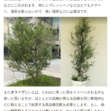
などに二分されます。特にシプレッシーノなどはとてもスマー
ト。場所を取らないので、狭い場所などには適当です。
また
オリーブ
といえば、たわわに実った実をイメージされる方も
多いと思いますが、ほとんどの品種が異なる品種を同じ敷地内な
どに植えることで結実する異品種交配を必要とします。もし、他
に一種類植えるスペースは無いけれど、やっぱり実は楽しみたい