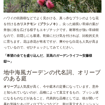
ハワイの街路樹などでよく見かける、真っ赤なブラシのような花
を付ける
カリステモン（ブラシノキ）
。尖った細長い常緑の葉が
奔放に枝を広げる様子もエキゾチックです。耐寒性が強い常緑樹
なので、目隠しにも最適。乾燥にだけ気を付ければ、比較的丈夫
に育ちます。花は赤花が有名ですが、爽やかな白花も人気が高ま
っているので、ぜひチェックしてみてください。
「希望の全てを盛り込んだ、至高のガーデンライフ〜安藤様
邸〜」
地中海風ガーデンの代名詞、オリーブ
のある庭
オリーブ
は人気度が高く、今や庭木の定番になっています。意外
と知られていないのが、品種によって直立するもの、ブッシュ状
になるものなどがあること。代表的な品種としては、枝が開いて
暴れ気味なネバディロブランコなどと、幹が直立するミッション