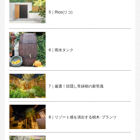
5｜Rico(リコ)
6｜雨水タンク
7｜厳選！目隠し常緑樹の新常識
8｜リゾート感を演出する樹木･プランツ