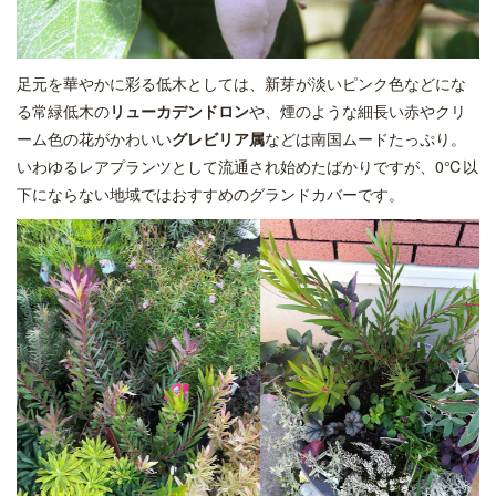
足元を華やかに彩る低木としては、新芽が淡いピンク色などにな
る常緑低木の
リューカデンドロン
や、煙のような細長い赤やクリ
ーム色の花がかわいい
グレビリア属
などは南国ムードたっぷり。
いわゆるレアプランツとして流通され始めたばかりですが、0℃以
下にならない地域ではおすすめのグランドカバーです。