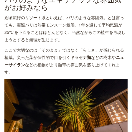
がお好みなら
近頃流行のリゾート系といえば、バリのような雰囲気。とは言っ
ても、実際バリは熱帯モンスーン気候。1年を通して平均気温が
25℃を下回ることはほとんどなく、当然ながらこの植生を再現し
ようとすると無理が生じます。
ここで大切なのは
「そのまま」ではなく「らしさ」
が感じられる
植栽。尖った葉が個性的で目を引く
ドラセナ類
などの樹木や
ニュ
ーサイラン
などの植物がより熱帯の雰囲気を盛り上げてくれま
す。