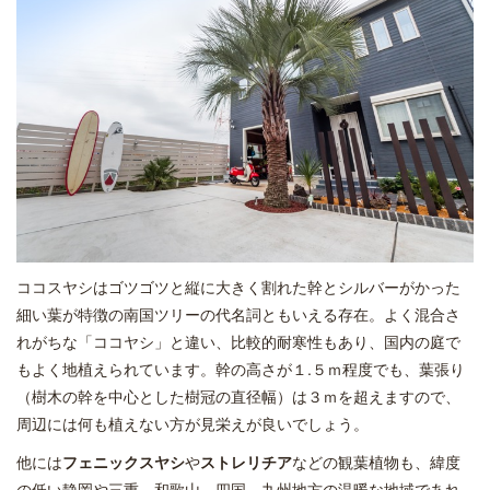
ココスヤシはゴツゴツと縦に大きく割れた幹とシルバーがかった
細い葉が特徴の南国ツリーの代名詞ともいえる存在。よく混合さ
れがちな「ココヤシ」と違い、比較的耐寒性もあり、国内の庭で
もよく地植えられています。幹の高さが１.５ｍ程度でも、葉張り
（樹木の幹を中心とした樹冠の直径幅）は３ｍを超えますので、
周辺には何も植えない方が見栄えが良いでしょう。
他には
フェニックスヤシ
や
ストレリチア
などの観葉植物も、緯度
の低い静岡や三重、和歌山、四国、九州地方の温暖な地域であれ