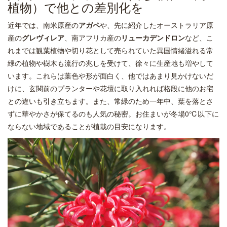
植物）で他との差別化を
近年では、南米原産の
アガペ
や、先に紹介したオーストラリア原
産の
グレヴィレア
、南アフリカ産の
リューカデンドロン
など、こ
れまでは観葉植物や切り花として売られていた異国情緒溢れる常
緑の植物や樹木も流行の兆しを受けて、徐々に生産地も増やして
います。これらは葉色や形が面白く、他ではあまり見かけないだ
けに、玄関前のプランターや花壇に取り入れれば格段に他のお宅
との違いも引き立ちます。また、常緑のため一年中、葉を落とさ
ずに華やかさが保てるのも人気の秘密。お住まいが冬場0℃以下に
ならない地域であることが植栽の目安になります。