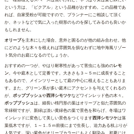
という方は、「ピクアル」という品種がおすすめ。この品種であ
れば、自家受粉が可能ですので、プランナーにご相談して頂く
か、ネットなどで気に入った樹形のものを探してみるのも良いか
もしれません。
オリーブ
を主木にした場合、意外と困るのが他の組み合わせ。他
にどのような木々を植えれば雰囲気を損なわずに地中海風リゾー
ト気分のお庭になるのでしょうか。
おすすめの一つが、やはり耐寒性があって害虫にも強めの
レモ
ン
。今や庭木として定番です。大きさも３～５ｍに成長すること
もあるので、メインツリーとして庭の中心に植えることもありま
す。また、グリーン系が多い庭木にアクセントを与えてくれるの
が、
ポップブッシュ
や
西洋シモツケ
などワインレッド色の木々。
ポップブッシュ
は、細長い楕円形の葉はオリーブと似た雰囲気の
常緑樹ですが、新緑は淡い黄緑色の葉で景色を和らげ、冬場はワ
インレッドに変色して美しい景色をつくります
西洋シモツケ
は落
葉低木ですが、１～１.５ｍ前後にまで生長し、迫力ある枝ぶりが
人気です。深い紫色がオリーブカラーにもよく馴染み、初夏には