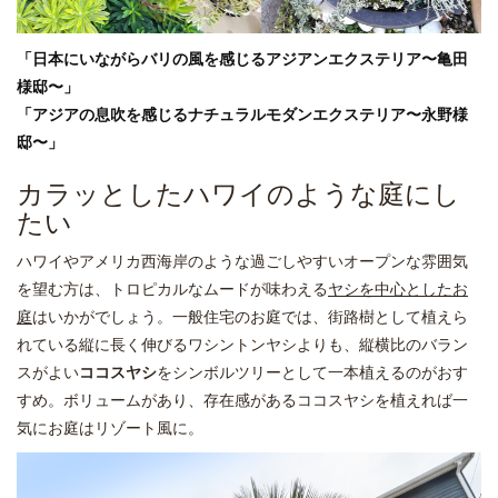
「日本にいながらバリの風を感じるアジアンエクステリア〜亀田
様邸〜」
「アジアの息吹を感じるナチュラルモダンエクステリア〜永野様
邸〜」
カラッとしたハワイのような庭にし
たい
ハワイやアメリカ西海岸のような過ごしやすいオープンな雰囲気
を望む方は、トロピカルなムードが味わえる
ヤシを中心としたお
庭
はいかがでしょう。一般住宅のお庭では、街路樹として植えら
れている縦に長く伸びるワシントンヤシよりも、縦横比のバラン
スがよい
ココスヤシ
をシンボルツリーとして一本植えるのがおす
すめ。ボリュームがあり、存在感があるココスヤシを植えれば一
気にお庭はリゾート風に。