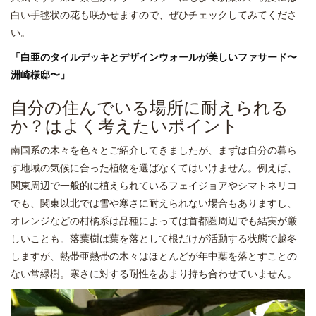
白い手毬状の花も咲かせますので、ぜひチェックしてみてくださ
い。
「白亜のタイルデッキとデザインウォールが美しいファサード〜
洲崎様邸〜」
自分の住んでいる場所に耐えられる
か？はよく考えたいポイント
南国系の木々を色々とご紹介してきましたが、まずは自分の暮ら
す地域の気候に合った植物を選ばなくてはいけません。例えば、
関東周辺で一般的に植えられているフェイジョアやシマトネリコ
でも、関東以北では雪や寒さに耐えられない場合もありますし、
オレンジなどの柑橘系は品種によっては首都圏周辺でも結実が厳
しいことも。落葉樹は葉を落として根だけが活動する状態で越冬
しますが、熱帯亜熱帯の木々はほとんどが年中葉を落とすことの
ない常緑樹。寒さに対する耐性をあまり持ち合わせていません。