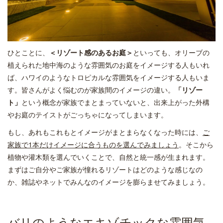
ひとことに、
＜リゾート感のあるお庭＞
といっても、オリーブの
植えられた地中海のような雰囲気のお庭をイメージする人もいれ
ば、ハワイのようなトロピカルな雰囲気をイメージする人もいま
す。皆さんがよく悩むのが家族間のイメージの違い。
「リゾー
ト」
という概念が家族でまとまっていないと、出来上がった外構
やお庭のテイストがごっちゃになってしまいます。
もし、あれもこれもとイメージがまとまらなくなった時には、
ご
家族で1本だけイメージに合うものを選んでみましょう
。そこから
植物や灌木類を選んでいくことで、自然と統一感が生まれます。
まずはご自分やご家族が憧れるリゾートはどのような感じなの
か、雑誌やネットでみんなのイメージを膨らませてみましょう。
バリのようなエキゾチックな雰囲気