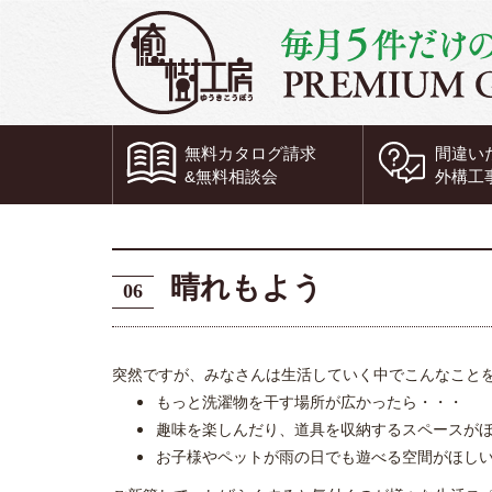
無料
カタログ請求
間違い
&
無料
相談会
外構工
晴れもよう
06
突然ですが、みなさんは生活していく中でこんなこと
もっと洗濯物を干す場所が広かったら・・・
趣味を楽しんだり、道具を収納するスペースが
お子様やペットが雨の日でも遊べる空間がほし