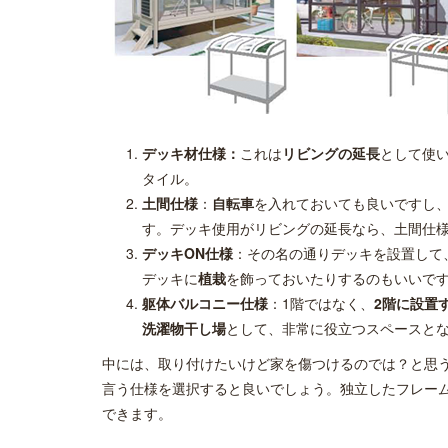
デッキ材仕様：
これは
リビングの延長
として使
タイル。
土間仕様
：
自転車
を入れておいても良いですし
す。デッキ使用がリビングの延長なら、土間仕
デッキON仕様
：その名の通りデッキを設置して
デッキに
植栽
を飾っておいたりするのもいいで
躯体バルコニー仕様
：1階ではなく、
2階に設置
洗濯物干し場
として、非常に役立つスペースと
中には、取り付けたいけど家を傷つけるのでは？と思
言う仕様を選択すると良いでしょう。独立したフレー
できます。