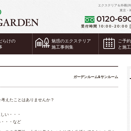
エクステリア＆外構(
東京・
0120-69
受付時間 10:00-20:00
だらけの
魅惑の
エクステリア
ご予
事
施工事例集
と施
ガーデンルーム&サンルーム
を考えたことはありませんか？
ほしい・・・
い・・・など