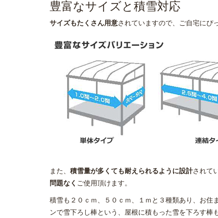
豊富なサイズと積雪対応
サイズもたくさん用意
されていますので、ご自宅にぴ
また、
積雪量が多くても耐えられるように設計
されて
問題なく
ご使用頂けます。
積雪も２０ｃｍ、５０ｃｍ、１ｍと３種類あり、お住
ンで雪下ろし棒という、屋根に積もった雪を下ろす棒