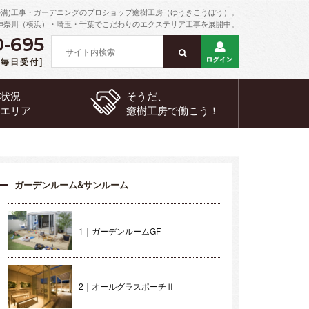
外溝)工事・ガーデニングのプロショップ癒樹工房（ゆうきこうぼう）。
神奈川（横浜）・埼玉・千葉でこだわりのエクステリア工事を展開中。
0-695
 [毎日受付]
約状況
そうだ、
工エリア
癒樹工房で
働こう！
ガーデンルーム&サンルーム
1｜ガーデンルームGF
2｜オールグラスポーチⅡ