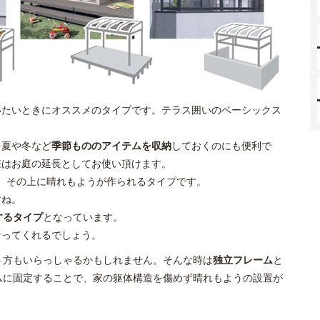
いたいときにオススメのタイプです。テラス囲いのベーシックス
、夏や冬など
季節もののアイテムを収納
しておくのにも便利で
様はお庭の延長としてお使い頂けます。
、その上に晴れもようが作られるタイプです。
すね。
するタイプ
となっています。
なってくれるでしょう。
う方もいらっしゃるかもしれません。そんな時は
独立フレーム
と
ムに固定することで、家の躯体構造を傷めず晴れもようの設置が