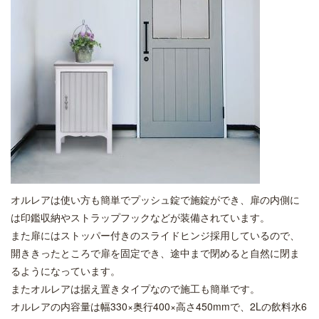
オルレアは使い方も簡単でプッシュ錠で施錠ができ、扉の内側に
は印鑑収納やストラップフックなどが装備されています。
また扉にはストッパー付きのスライドヒンジ採用しているので、
開ききったところで扉を固定でき、途中まで閉めると自然に閉ま
るようになっています。
またオルレアは据え置きタイプなので施工も簡単です。
オルレアの内容量は幅330×奥行400×高さ450mmで、2Lの飲料水6