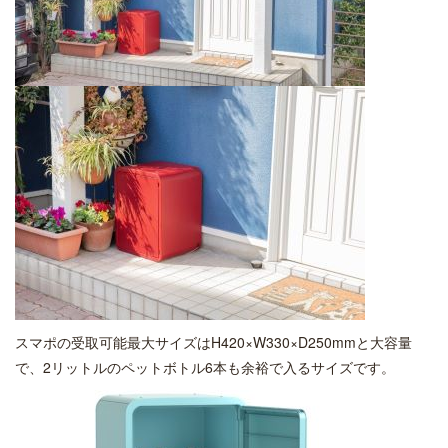
スマポの受取可能最大サイズはH420×W330×D250mmと大容量
で、2リットルのペットボトル6本も余裕で入るサイズです。