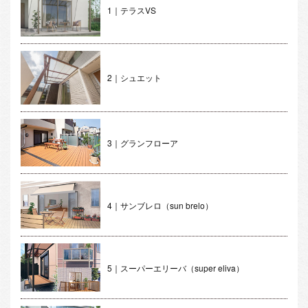
1｜テラスVS
2｜シュエット
3｜グランフローア
4｜サンブレロ（sun brelo）
5｜スーパーエリーバ（super eliva）