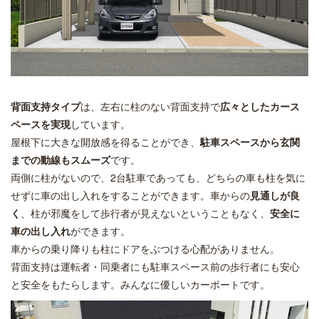
背面支持タイプ
は、左右に柱のない背面支持で
広々としたカース
ペースを実現
しています。
屋根下に大きな開放感を得ることができ、
駐車スペースから玄関
までの動線もスムーズ
です。
両側に柱がないので、2台駐車であっても、どちらの車も柱を気に
せずに車の出し入れをすることができます。車からの
見通しが良
く
、柱が邪魔をして歩行者が見えないということもなく、
安全に
車の出し入れ
ができます。
車からの乗り降りも柱にドアをぶつける心配がありません。
背面支持は運転者・同乗者にも駐車スペース前の歩行者にも安心
と安全をもたらします。みんなに優しいカーポートです。