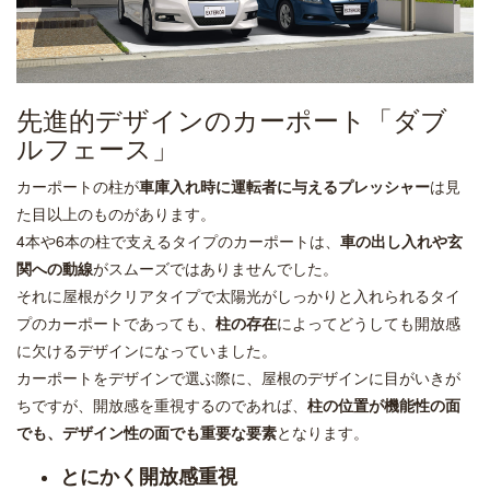
先進的デザインのカーポート「ダブ
ルフェース」
カーポートの柱が
車庫入れ時に運転者に与えるプレッシャー
は見
た目以上のものがあります。
4本や6本の柱で支えるタイプのカーポートは、
車の出し入れや玄
関への動線
がスムーズではありませんでした。
それに屋根がクリアタイプで太陽光がしっかりと入れられるタイ
プのカーポートであっても、
柱の存在
によってどうしても開放感
に欠けるデザインになっていました。
カーポートをデザインで選ぶ際に、屋根のデザインに目がいきが
ちですが、開放感を重視するのであれば、
柱の位置が機能性の面
でも、デザイン性の面でも重要な要素
となります。
とにかく開放感重視