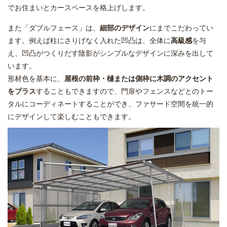
でお住まいとカースペースを格上げします。
また「ダブルフェース」は、
細部のデザイン
にまでこだわってい
ます。例えば柱にさりげなく入れた凹凸は、全体に
高級感
を与
え、凹凸がつくりだす陰影がシンプルなデザインに深みを出して
います。
形材色を基本に、
屋根の前枠・樋または側枠に木調のアクセント
をプラス
することもできますので、門扉やフェンスなどとのトー
タルにコーディネートすることができ、ファサード空間を統一的
にデザインして楽しむこともできます。