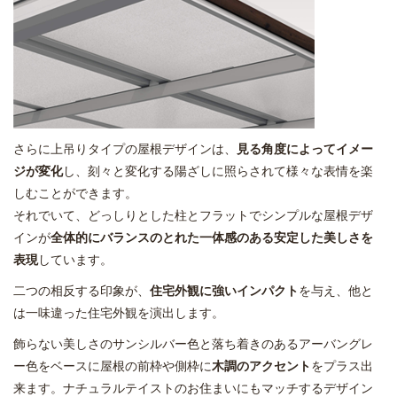
さらに上吊りタイプの屋根デザインは、
見る角度によってイメー
ジが変化
し、刻々と変化する陽ざしに照らされて様々な表情を楽
しむことができます。
それでいて、どっしりとした柱とフラットでシンプルな屋根デザ
インが
全体的にバランスのとれた一体感のある安定した美しさを
表現
しています。
二つの相反する印象が、
住宅外観に強いインパクト
を与え、他と
は一味違った住宅外観を演出します。
飾らない美しさのサンシルバー色と落ち着きのあるアーバングレ
ー色をベースに屋根の前枠や側枠に
木調のアクセント
をプラス出
来ます。ナチュラルテイストのお住まいにもマッチするデザイン