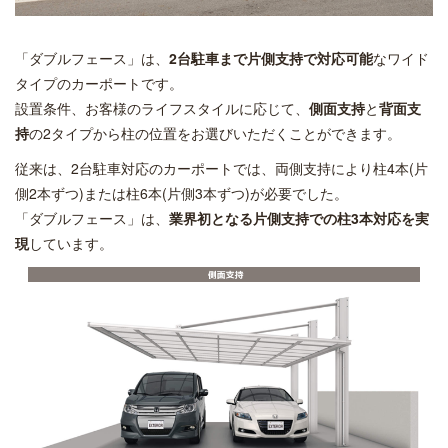
「ダブルフェース」は、
2台駐車まで片側支持で対応可能
なワイド
タイプのカーポートです。
設置条件、お客様のライフスタイルに応じて、
側面支持
と
背面支
持
の2タイプから柱の位置をお選びいただくことができます。
従来は、2台駐車対応のカーポートでは、両側支持により柱4本(片
側2本ずつ)または柱6本(片側3本ずつ)が必要でした。
「ダブルフェース」は、
業界初となる片側支持での柱3本対応を実
現
しています。