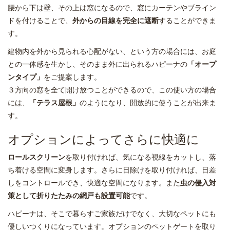
腰から下は壁、その上は窓になるので、窓にカーテンやブライン
ドを付けることで、
外からの目線を完全に遮断
することができま
す。
建物内を外から見られる心配がない、という方の場合には、お庭
との一体感を生かし、そのまま外に出られるハピーナの
「オープ
ンタイプ」
をご提案します。
３方向の窓を全て開け放つことができるので、この使い方の場合
には、
「テラス屋根」
のようになり、開放的に使うことが出来ま
す。
オプションによってさらに快適に
ロールスクリーン
を取り付ければ、気になる視線をカットし、落
ち着ける空間に変身します。さらに日除けを取り付ければ、日差
しをコントロールでき、快適な空間になります。また
虫の侵入対
策として折りたたみの網戸も設置可能
です。
ハピーナは、そこで暮らすご家族だけでなく、大切なペットにも
優しいつくりになっています。オプションのペットゲートを取り