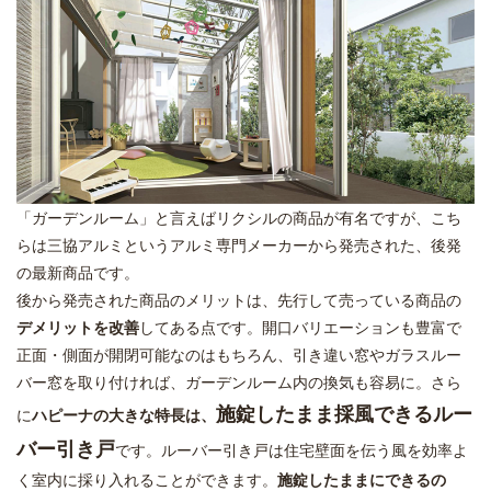
「ガーデンルーム」と言えばリクシルの商品が有名ですが、こち
らは三協アルミというアルミ専門メーカーから発売された、後発
の最新商品です。
後から発売された商品のメリットは、先行して売っている商品の
デメリットを改善
してある点です。開口バリエーションも豊富で
正面・側面が開閉可能なのはもちろん、引き違い窓やガラスルー
バー窓を取り付ければ、ガーデンルーム内の換気も容易に。さら
施錠したまま採風できるルー
に
ハピーナの大きな特長は、
バー引き戸
です。ルーバー引き戸は住宅壁面を伝う風を効率よ
く室内に採り入れることができます。
施錠したままにできるの